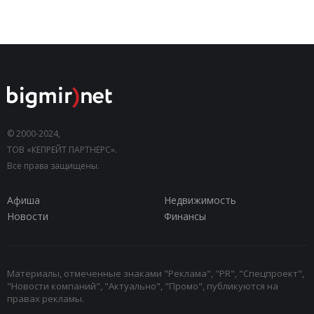
© 2000-2024,
ТОВ «КЕПРЕЙТ ПАРТНЕРС».
Все права защищены.
Афиша
Недвижимость
Новости
Финансы
Материалы, отмеченные знаками "Реклама", "PR", "Спецпроект",
"Новости компаний", "Актуально", "Промо", публикуются на
правах рекламы.