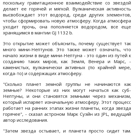
поскольку гравитационное взаимодействие со звездой
делает ее горячей и мягкой. Вулканическая активность
высвобождает этот водород, среди других элементов,
чтобы сформировать новую атмосферу. Когда атмосфера
уходит прочь, она пополняется водородом, все еще
хранящимся в мантии GJ 1132 b.
Это открытие может объяснить, почему существует так
много мини-Нептунов. Это также может означать, что
начало жизни в виде мини-Нептуна - это один из путей к
созданию таких миров, как Земля, Венера и Марс, -
каменистых, вулканически активных (по крайней мере,
когда-то) и содержащих атмосферу.
"Сколько планет земной группы не начинаются как
земные? Некоторые из них могут начаться как суб-
Нептуны, и они становятся земными через механизм,
который испаряет изначальную атмосферу. Этот процесс
работает на ранних этапах жизни планеты, когда звезда
горячее", - сказал астроном Марк Суэйн из JPL, ведущий
автор исследования.
"Затем звезда остывает, и планета просто сидит там.