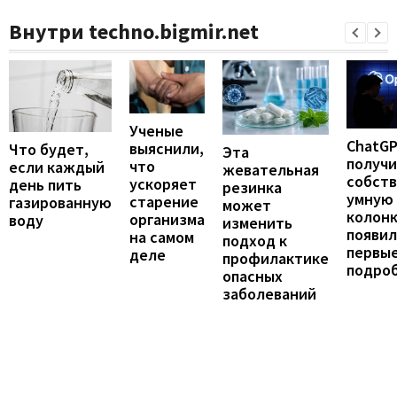
Внутри techno.bigmir.net
Ученые
ChatG
выяснили,
Что будет,
Эта
получ
что
если каждый
жевательная
собст
ускоряет
день пить
резинка
умную
старение
газированную
может
колонк
организма
воду
изменить
появил
на самом
подход к
первы
деле
профилактике
подро
опасных
заболеваний