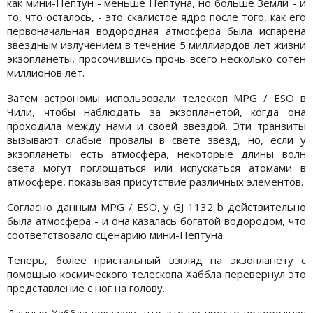
как мини-Нептун - меньше Нептуна, но больше Земли - и
то, что осталось, - это скалистое ядро ​​после того, как его
первоначальная водородная атмосфера была испарена
звездным излучением в течение 5 миллиардов лет жизни
экзопланеты, просочившись прочь всего несколько сотен
миллионов лет.
Затем астрономы использовали телескоп MPG / ESO в
Чили, чтобы наблюдать за экзопланетой, когда она
проходила между нами и своей звездой. Эти транзиты
вызывают слабые провалы в свете звезд, но, если у
экзопланеты есть атмосфера, некоторые длины волн
света могут поглощаться или испускаться атомами в
атмосфере, показывая присутствие различных элементов.
Согласно данным MPG / ESO, у GJ 1132 b действительно
была атмосфера - и она казалась богатой водородом, что
соответствовало сценарию мини-Нептуна.
Теперь, более пристальный взгляд на экзопланету с
помощью космического телескопа Хаббла перевернул это
представление с ног на голову.
Данные Хаббла показали, что это не просто водородная