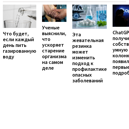
Ученые
ChatG
выяснили,
Что будет,
Эта
получ
что
если каждый
жевательная
собст
ускоряет
день пить
резинка
умную
старение
газированную
может
колонк
организма
воду
изменить
появил
на самом
подход к
первы
деле
профилактике
подро
опасных
заболеваний