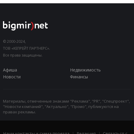
© 2000-2024,
ТОВ «КЕПРЕЙТ ПАРТНЕРС».
Все права защищены.
Афиша
Недвижимость
Новости
Финансы
Материалы, отмеченные знаками "Реклама", "PR", "Спецпроект",
"Новости компаний", "Актуально", "Промо", публикуются на
правах рекламы.
Наши контакты и схема проезда
|
Редакция
|
Связаться с