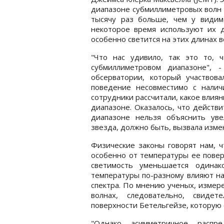
диапазоне субмиллиметровых волн 
тысячу раз больше, чем у видим
некоторое время используют их 
особенно светится на этих длинах в
"Что нас удивило, так это то,
субмиллиметровом диапазоне", 
обсерватории, который участвова
поведение несовместимо с нали
сотрудники рассчитали, какое влия
диапазоне. Оказалось, что действ
диапазоне нельзя объяснить уве
звезда, должно быть, вызвала изме
Физические законы говорят нам, ч
особенно от температуры ее повер
светимость уменьшается одинак
температуры по-разному влияют на
спектра. По мнению ученых, измер
волнах, следовательно, свиде
поверхности Бетельгейзе, которую 
"Однако асимметричное распре