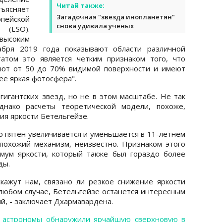
Читай также:
бъясняет
Загадочная "звезда инопланетян"
пейской
снова удивила ученых
ESO).
высоким
абря 2019 года показывают области различной
атом это является четким признаком того, что
ают от 50 до 70% видимой поверхности и имеют
ее яркая фотосфера".
гигантских звезд, но не в этом масштабе. Не так
днако расчеты теоретической модели, похоже,
ия яркости Бетельгейзе.
о пятен увеличивается и уменьшается в 11-летнем
д похожий механизм, неизвестно. Признаком этого
ум яркости, который также был гораздо более
ды.
ажут нам, связано ли резкое снижение яркости
 любом случае, Бетельгейзе останется интересным
й, - заключает Дхармавардена.
о
астрономы обнаружили ярчайшую сверхновую в