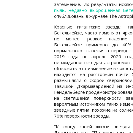
затемнение. Их результаты исклю
пыль, недавно выброшенная Бете
опубликованы в журнале The Astrophys
Красные гигантские звезды, та
Бетельгейзе, часто изменяют ярко
не менее, резкое падение я
Бетельгейзе примерно до 40
нормального значения в период с
2019 года по апрель 2020 год
неожиданностью для астрономов. 
объяснить это изменение в яркост
находится на расстоянии почти
размышляли о скорой сверхновой
Тэвишой Дхармаварденой из Инс
Гейдельберге продемонстрировала,
на светящейся поверхности зв
вероятным источником таких измен
звездные пятна, похожие на солне
70% поверхности звезды.
"К концу своей жизни звезды с
Дхармавардена. "По мере того, ка