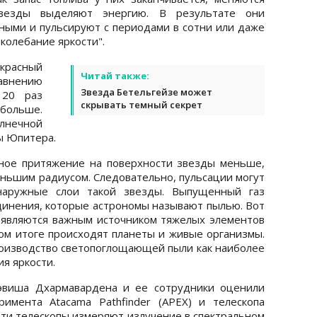
звезды выделяют энергию. В результате они
ьными и пульсируют с периодами в сотни или даже
колебание яркости".
 красный
Читай также:
равнению
Звезда Бетельгейзе может
 20 раз
скрывать темный секрет
 больше.
лнечной
ы Юпитера.
нное притяжение на поверхности звезды меньше,
меньшим радиусом. Следовательно, пульсации могут
 наружные слои такой звезды. Выпущенный газ
динения, которые астрономы называют пылью. Вот
 являются важным источником тяжелых элементов
ном итоге происходят планеты и живые организмы.
оизводство светопоглощающей пыли как наиболее
я яркости.
Тэвиша Дхармавардена и ее сотрудники оценили
имента Atacama Pathfinder (APEX) и телескопа
Эти телескопы измеряют излучение в спектральном