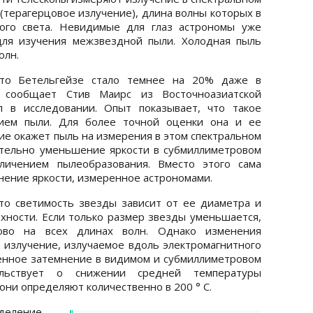
(терагерцовое излучение), длина волны которых в
ого света. Невидимые для глаз астрономы уже
для изучения межзвездной пыли. Холодная пыль
олн.
 что Бетельгейзе стало темнее на 20% даже в
- сообщает Стив Маирс из Восточноазиатской
л в исследовании. Опыт показывает, что такое
чием пыли. Для более точной оценки она и ее
ние окажет пыль на измерения в этом спектральном
ительно уменьшение яркости в субмиллиметровом
личением пылеобразования. Вместо этого сама
нение яркости, измеренное астрономами.
то светимость звезды зависит от ее диаметра и
хности. Если только размер звезды уменьшается,
ово на всех длинах волн. Однако изменения
 излучение, излучаемое вдоль электромагнитного
енное затемнение в видимом и субмиллиметровом
тельствует о снижении средней температуры
они определяют количественно в 200 ° С.
деление