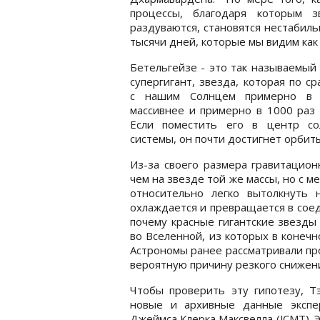
процессы, благодаря которым 
раздуваются, становятся нестабил
тысячи дней, которые мы видим как 
Бетельгейзе - это так называемый
супергигант, звезда, которая по с
с нашим Солнцем примерно в
массивнее и примерно в 1000 раз
Если поместить его в центр со
системы, он почти достигнет орбит
Из-за своего размера гравитацио
чем на звезде той же массы, но с 
относительно легко вытолкнуть
охлаждается и превращается в сое
почему красные гигантские звезды
во Вселенной, из которых в конеч
Астрономы ранее рассматривали пр
вероятную причину резкого снижени
Чтобы проверить эту гипотезу, 
новые и архивные данные экспер
Джеймса Клерка Максвелла (JCMT). 