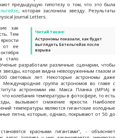
чают предыдущую гипотезу о том, что это была
льгейзе
, которая заслонила звезду. Результаты
ical Journal Letters.
кие как
Читай также:
сть. Тем
Астрономы показали, как будет
ркости
выглядеть Бетельгейзе после
% от ее
взрыва
 октября
а стало
Ученые разработали различные сценарии, чтобы
и звезды, которая видна невооруженным глазом и
 500 световых лет. Некоторые астрономы даже
. Международная группа астрономов во главе с
титута астрономии им. Макса Планка (MPIA) в
 что колебания температуры в фотосфере, то есть
езды, вызывают снижение яркости. Наиболее
ений температуры являются гигантские холодные
чные пятна, которые, однако, покрывают от 50 до
тановятся красными гигантами", - объясняет
к запас топлива у них заканчивается, меняются