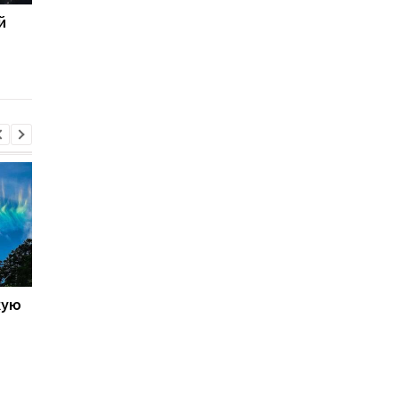
й
Фото дня: Хаббл
Ученые выяснили, ка
запечатлел
когда наше Солнце
поразительный мощный
умрет
звездный взрыв
кую
Galaxy S27 Ultra станет
Не по мощности, а п
фотографировать
любви владельцев:
иначе: инсайдер
AnTuTu выбрал лучш
раскрыл секрет новых
Android-смартфоны
объективов Samsung