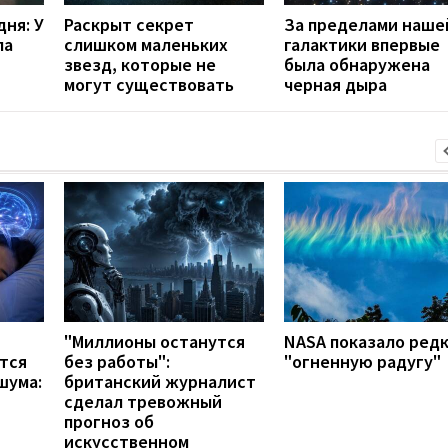
ня: У
Раскрыт секрет
За пределами наше
ла
слишком маленьких
галактики впервые
звезд, которые не
была обнаружена
могут существовать
черная дыра
"Миллионы останутся
NASA показало ред
тся
без работы":
"огненную радугу"
шума:
британский журналист
сделал тревожный
прогноз об
искусственном