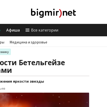
о
Афиша
Все категории
ры
Медицина и здоровье
ехнику
ости Бетельгейзе
ами
ижения яркости звезды
рьев