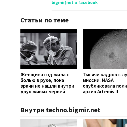
bigmir)net в facebook
Статьи по теме
Женщина год жила с
Тысячи кадров с л
болью в руке, пока
миссии: NASA
врачи не нашли внутри
опубликовала пол
двух живых червей
архив Artemis II
Внутри techno.bigmir.net