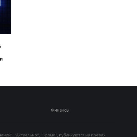
Шесть смартфонов за
Назван самый люби
ю
год: Nothing готовит
iPhone пользователе
самый масштабный
и это не новый флаг
и
запуск в своей истории
Финансы
аний", "Актуально", "Промо", публикуются на правах