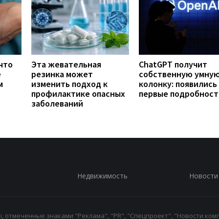
что
Эта жевательная
ChatGPT получит
е
резинка может
собственную умну
м
изменить подход к
колонку: появились
профилактике опасных
первые подробност
заболеваний
Недвижимость
Новости
 отмеченные знаками "Реклама", "PR", "Спецпроект", "Новости комп