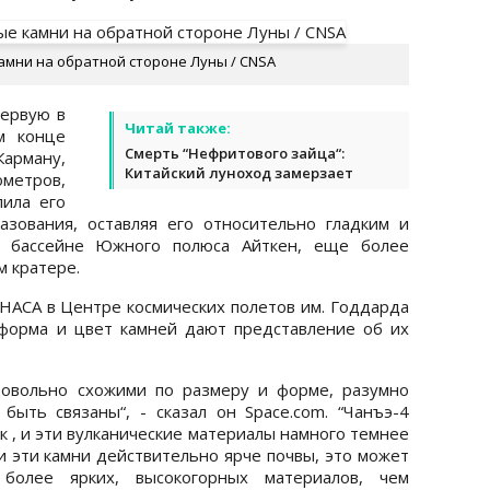
амни на обратной стороне Луны / CNSA
первую в
Читай также:
м конце
Смерть “Нефритового зайца“:
арману,
Китайский луноход замерзает
метров,
лила его
азования, оставляя его относительно гладким и
в бассейне Южного полюса Айткен, еще более
м кратере.
НАСА в Центре космических полетов им. Годдарда
 форма и цвет камней дают представление об их
 довольно схожими по размеру и форме, разумно
быть связаны“, - сказал он Space.com. “Чанъэ-4
к , и эти вулканические материалы намного темнее
и эти камни действительно ярче почвы, это может
более ярких, высокогорных материалов, чем