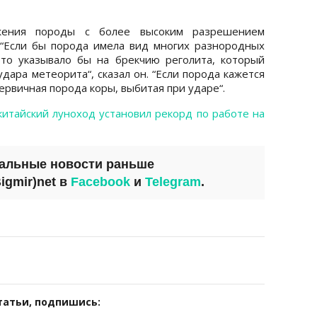
жения породы с более высоким разрешением
“Если бы порода имела вид многих разнородных
это указывало бы на брекчию реголита, который
дара метеорита“, сказал он. “Если порода кажется
ервичная порода коры, выбитая при ударе“.
китайский луноход установил рекорд по работе на
уальные новости раньше
igmir)net
в
Facebook
и
Telegram
.
татьи, подпишись: