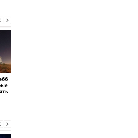
эбб
Как рождается планета
К Земле движется
рые
и ее спутники –
потенциально опасн
ять
опубликованы фото
метеорит