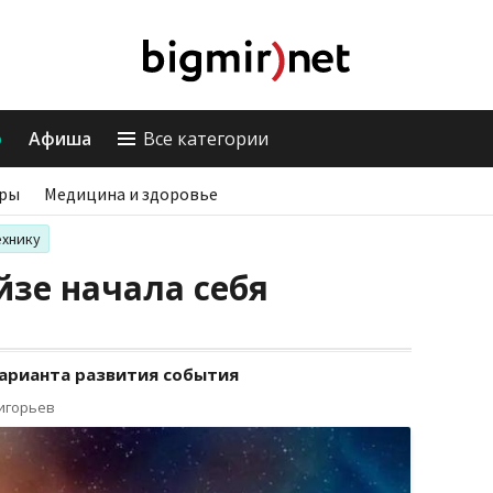
о
Афиша
Все категории
ры
Медицина и здоровье
ехнику
йзе начала себя
варианта развития события
ригорьев