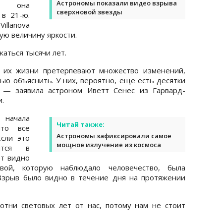
Астрономы показали видео взрыва
ас она
сверхновой звезды
 в 21-ю.
llanova
ую величину яркости.
аться тысячи лет.
х их жизни претерпевают множество изменений,
ью объяснить. У них, вероятно, еще есть десятки
, — заявила астроном Иветт Сенес из Гарвард-
.
 начала
Читай также:
что все
Астрономы зафиксировали самое
Если это
мощное излучение из космоса
ится в
ет видно
вой, которую наблюдало человечество, была
 Взрыв было видно в течение дня на протяжении
отни световых лет от нас, потому нам не стоит