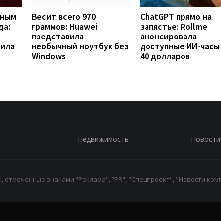
вным
Весит всего 970
ChatGPT прямо на
да:
граммов: Huawei
запястье: Rollme
представила
анонсировала
рила
необычный ноутбук без
доступные ИИ-часы
Windows
40 долларов
Недвижимость
Новости
 отмеченные знаками "Реклама", "PR", "Спецпроект", "Новости комп