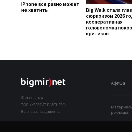
iPhone все равно может
не хватить
Big Walk стала гла
сюрпризом 2026 го
кооперативная
головоломка поко
критиков
Афиша
© 2000-2024,
ТОВ «КЕПРЕЙТ ПАРТНЕРС».
Материалы,
Все права защищены.
рекламы.