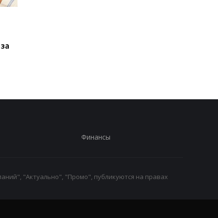
Xiaomi выпустила Redmi
Фанаты GTA 6
17, но новый смартфон
дождались: Rockstar
оказался хуже
раскрыла дату
 за
предыдущей модели
большого показа и
удивила местом
премьеры
Финансы
аний", "Актуально", "Промо", публикуются на правах