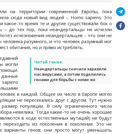
ли на территории современной Европы, пока
вела сюда новый вид людей – Homo sapiens. Это
 и какое-то время те и другие существовали бок о
ь – до тех пор, пока неандертальцы не исчезли
гипотез исчезновения неандертальцев – что они не
 человека разумного, и что человек разумный мог
мест обитания, но и прямо истреблять.
недавней
Читай также:
ы могли
Неандертальцы сначала заразили
помощи.
нас вирусами, а потом поделились
 данные
генами для борьбы с ними же
 sapiens
ольшими
 человек в каждой. Общее их число в Европе могло
уляции не пересекались друг с другом. Тут нужно
 размер популяции. В силу ограниченного числа
бора невелика. Тогда какие-то не очень хорошие
оявляются в ходе естественных мутаций) не будут
т переходить из поколения в поколение. Это не
е варианты генов; они просто могут уменьшать