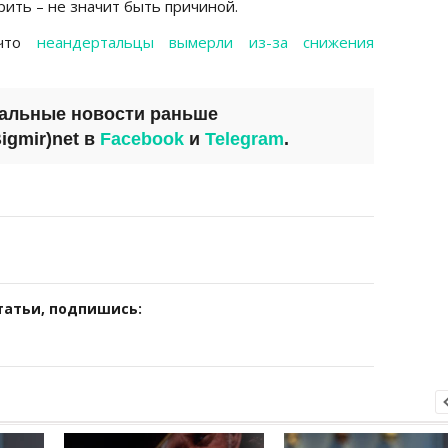
рить – не значит быть причиной.
 что
неандертальцы вымерли из-за снижения
уальные новости раньше
igmir)net
в
Facebook
и
Telegram
.
татьи, подпишись: