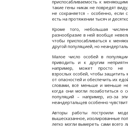
приспосабливаемость к меняющимс
такие гены никак не повредят виду
не сохраняется – особенно, если 
есть на протяжении тысяч и десятко
Кроме того, небольшая численн
разнообразие в ней вообще невели
чтобы приспосабливаться к меняю
другой популяцией, но неандерталь
Малое число особей в популяци
приводить и к другим неприятн
например, может просто не 
взрослых особей, чтобы защитить
от опасностей и обеспечить их едо
словами, всё меньше и меньше не
когда они могли позаботиться о с
популяций – например, из-за эп
неандертальцев особенно чувстви
Авторы работы построили моде
вышесказанное, изолированные поп
легко могли вымереть сами всего 