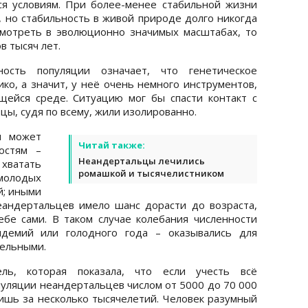
я условиям. При более-менее стабильной жизни
, но стабильность в живой природе долго никогда
смотреть в эволюционно значимых масштабах, то
в тысяч лет.
ость популяции означает, что генетическое
ко, а значит, у неё очень немного инструментов,
щейся среде. Ситуацию мог бы спасти контакт с
цы, судя по всему, жили изолированно.
и может
Читай также:
остям –
Неандертальцы лечились
хватать
ромашкой и тысячелистником
 молодых
й; иными
андертальцев имело шанс дорасти до возраста,
ебе сами. В таком случае колебания численности
идемий или голодного года – оказывались для
тельными.
ль, которая показала, что если учесть всё
уляции неандертальцев числом от 5000 до 70 000
лишь за несколько тысячелетий. Человек разумный