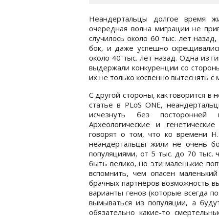
Неандертальцы долгое время жи
очередная волна миграции не при
случилось около 60 тыс. лет назад,
бок, и даже успешно скрещивалис
около 40 тыс. лет назад. Одна из 
выдержали конкуренции со стороны
их не только косвенно вытеснять с 
С другой стороны, как говорится в 
статье в PLoS ONE, неандертальц
исчезнуть без посторонней 
Археологические и генетические
говорят о том, что ко времени H.
неандертальцы жили не очень б
популяциями, от 5 тыс. до 70 тыс.
быть велико, но эти маленькие поп
вспомнить, чем опасен маленький
брачных партнёров возможность вы
варианты генов (которые всегда п
вымываться из популяции, а буду
обязательно какие-то смертельны