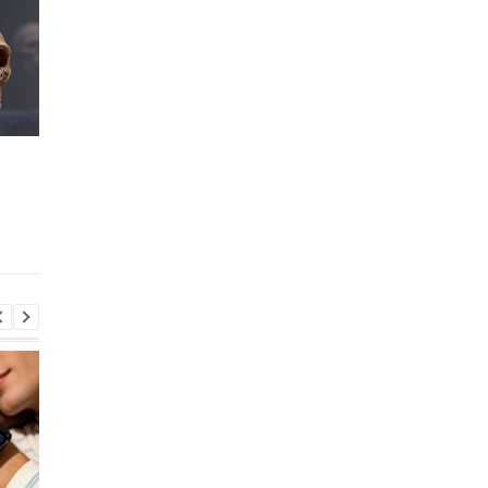
Интересный факт дня:
Искусственный
Наши предки были
интеллект обнаруж
более зубастыми
неизвестного предка
геноме человека