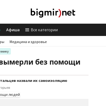
о
Афиша
Все категории
ры
Медицина и здоровье
ехнику
вымерли без помощи
тальцев назвали их самоизоляцию
игорьев