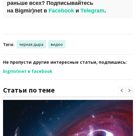
раньше всех? Подписывайтесь
на
Bigmir)net
в
Facebook
и
Telegram
.
Теги:
черная дыра
видео
Не пропусти другие интересные статьи, подпишись:
bigmir)net в facebook
Статьи по теме