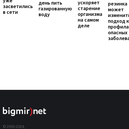
уже
ускоряет
день пить
резинка
засветились
старение
газированную
может
в сети
организма
воду
изменит
на самом
подход к
деле
профила
опасных
заболев
© 2000-2024,