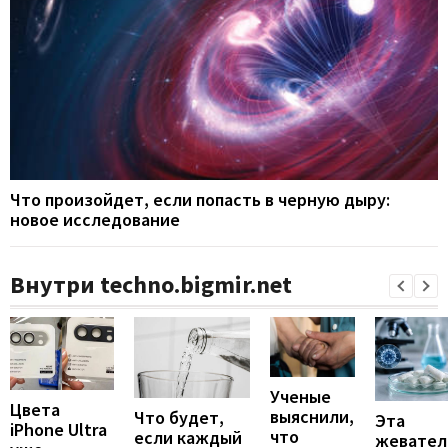
Что произойдет, если попасть в черную дыру:
новое исследование
Внутри techno.bigmir.net
Ученые
Цвета
выяснили,
Что будет,
Эта
iPhone Ultra
что
если каждый
жевател