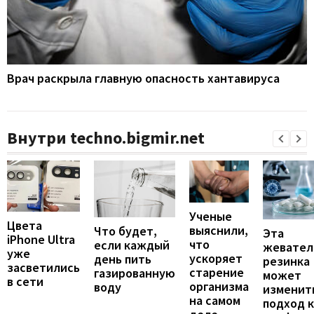
Врач раскрыла главную опасность хантавируса
Внутри techno.bigmir.net
Ученые
Цвета
выяснили,
Что будет,
Эта
iPhone Ultra
что
если каждый
жевател
уже
ускоряет
день пить
резинка
засветились
старение
газированную
может
в сети
организма
воду
изменит
на самом
подход к