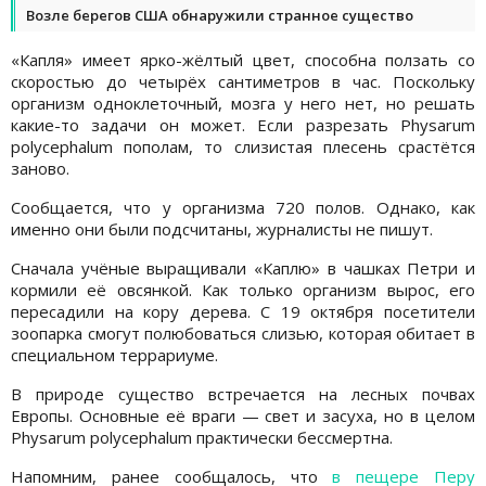
Возле берегов США обнаружили странное существо
«Капля» имеет ярко-жёлтый цвет, способна ползать со
скоростью до четырёх сантиметров в час. Поскольку
организм одноклеточный, мозга у него нет, но решать
какие-то задачи он может. Если разрезать Physarum
polycephalum пополам, то слизистая плесень срастётся
заново.
Сообщается, что у организма 720 полов. Однако, как
именно они были подсчитаны, журналисты не пишут.
Сначала учёные выращивали «Каплю» в чашках Петри и
кормили её овсянкой. Как только организм вырос, его
пересадили на кору дерева. С 19 октября посетители
зоопарка смогут полюбоваться слизью, которая обитает в
специальном террариуме.
В природе существо встречается на лесных почвах
Европы. Основные её враги — свет и засуха, но в целом
Physarum polycephalum практически бессмертна.
Напомним, ранее сообщалось, что
в пещере Перу