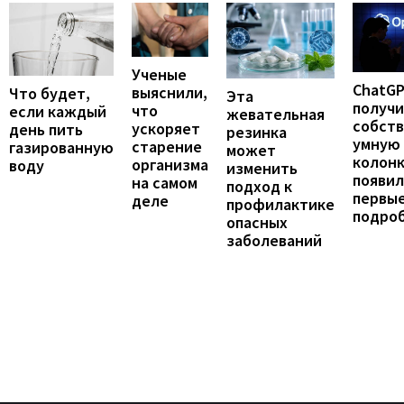
Ученые
ChatG
выяснили,
Что будет,
Эта
получ
что
если каждый
жевательная
собст
ускоряет
день пить
резинка
умную
старение
газированную
может
колонк
организма
воду
изменить
появил
на самом
подход к
первы
деле
профилактике
подро
опасных
заболеваний