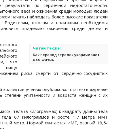
 результаты по сердечной недостаточности.
быточного веса и ожирения среди молодых людей
ожем начать наблюдать более высокие показатели
в. Родителям, школам и политикам необходимы
тановить эпидемию ожирения среди детей и
нского
Читай также:
льского
Как перевод стрелок укорачивает
пейского
нам жизнь
ли, что
в пищу
ижением риска смерти от сердечно-сосудистых
й коллектив ученых опубликовал статью в журнале
зь степени упитанности и возраста женщин с их
ассы тела (в килограммах) к квадрату длины тела
е тела 67 килограммов и росте 1,7 метра ИМТ
ратный метр. Нормой считается ИМТ, равный 18,5-
тр.