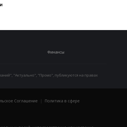
и
запуск в своей истории
Финансы
аний", "Актуально", "Промо", публикуются на правах
льское Соглашение
|
Политика в сфере