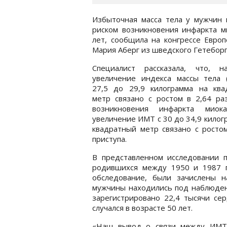
Избыточная масса тела у мужчин 
риском возникновения инфаркта ми
лет, сообщила на конгрессе Евро
Мария Аберг из шведского Гетеборг
Специалист рассказала, что, на
увеличение индекса массы тела 
27,5 до 29,9 килограмма на ква
метр связано с ростом в 2,64 ра
возникновения инфаркта миок
увеличение ИМТ с 30 до 34,9 килог
квадратный метр связано с ростом
приступа.
В представленном исследовании п
родившихся между 1950 и 1987 г
обследование, были зачислены н
мужчины находились под наблюдени
зарегистрировано 22,4 тысячи се
случался в возрасте 50 лет.
«Наш вывод о связи между ИМТ 