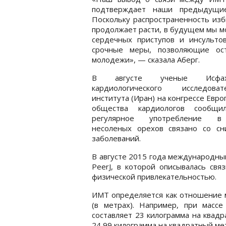
подтверждает наши предыдущие
Поскольку распространенность из
продолжает расти, в будущем мы м
сердечных приступов и инсульто
срочные меры, позволяющие ос
молодежи», — сказала Аберг.
В августе ученые Исфаха
кардиологического исследовате
института (Иран) на конгрессе Евро
общества кардиологов сообщи
регулярное употребление 
несоленых орехов связано со сн
заболеваний.
В августе 2015 года международны
PeerJ, в которой описывалась свя
физической привлекательностью.
ИМТ определяется как отношение м
(в метрах). Например, при масс
составляет 23 килограмма на квад
24,99 килограмма на квадратный ме