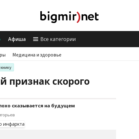
о
Афиша
Все категории
ры
Медицина и здоровье
ехнику
й признак скорого
лохо сказывается на будущем
игорьев