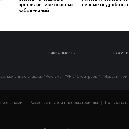
профилактике опасных
первые подробност
заболеваний
Недвижимость
Новости
 отмеченные знаками "Реклама", "PR", "Спецпроект", "Новости комп
ться с нами
|
Разместить свои видеоматериалы
|
Пользовате