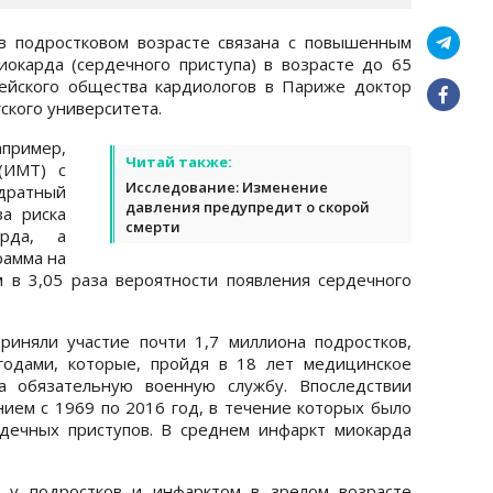
в подростковом возрасте связана с повышенным
окарда (сердечного приступа) в возрасте до 65
пейского общества кардиологов в Париже доктор
ского университета.
пример,
Читай также:
(ИМТ) с
Исследование: Изменение
дратный
давления предупредит о скорой
за риска
смерти
арда, а
рамма на
 в 3,05 раза вероятности появления сердечного
риняли участие почти 1,7 миллиона подростков,
одами, которые, пройдя в 18 лет медицинское
а обязательную военную службу. Впоследствии
ем с 1969 по 2016 год, в течение которых было
рдечных приступов. В среднем инфаркт миокарда
у подростков и инфарктом в зрелом возрасте