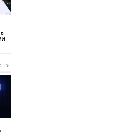
Лысых и ушастых ждет
Шведские ученые
смертельная угроза
создадут спрей для
 о
носа,
МИ
предотвращающий
инфаркт
Шесть смартфонов за
Назван самый люби
ю
год: Nothing готовит
iPhone пользователе
самый масштабный
и это не новый флаг