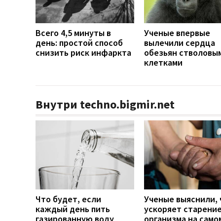
Всего 4,5 минуты в
Ученые впервые
день: простой способ
вылечили сердца
снизить риск инфаркта
обезьян стволовы
клетками
Внутри techno.bigmir.net
Что будет, если
Ученые выяснили, 
каждый день пить
ускоряет старени
газированную воду
организма на само