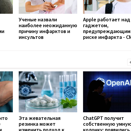
Ученые назвали
Apple работает над
наиболее неожиданную
гаджетом,
ми
причину инфарктов и
предупреждающим
инсультов
риске инфаркта - С
что
Эта жевательная
ChatGPT получит
е
резинка может
собственную умну
м
изменить подход к
колонку: появились