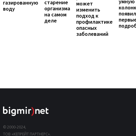
умную
старение
газированную
может
колонк
организма
воду
изменить
появил
на самом
подход к
первы
деле
профилактике
подро
опасных
заболеваний
© 2000-2024,
ТОВ «КЕПРЕЙТ ПАРТНЕРС».