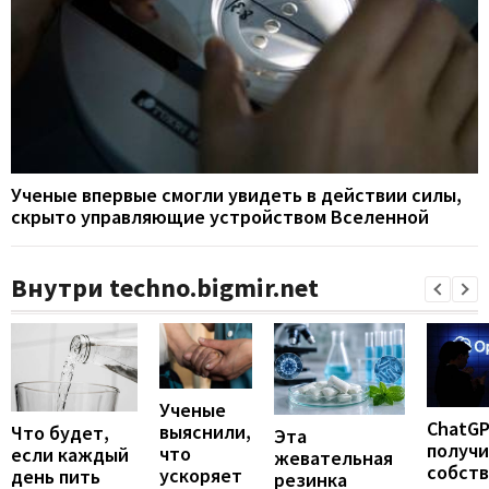
Ученые впервые смогли увидеть в действии силы,
скрыто управляющие устройством Вселенной
Внутри techno.bigmir.net
Ученые
ChatG
выяснили,
Что будет,
Эта
получ
что
если каждый
жевательная
собст
ускоряет
день пить
резинка