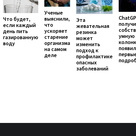
Ученые
ChatG
выяснили,
Что будет,
Эта
получ
что
если каждый
жевательная
собст
ускоряет
день пить
резинка
умную
старение
газированную
может
колонк
организма
воду
изменить
появил
на самом
подход к
первы
деле
профилактике
подро
опасных
заболеваний