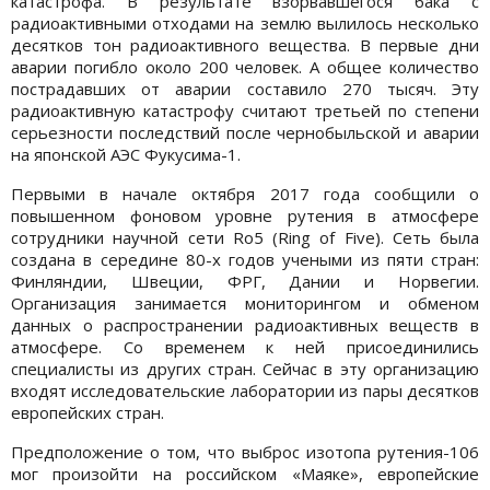
катастрофа. В результате взорвавшегося бака с
радиоактивными отходами на землю вылилось несколько
десятков тон радиоактивного вещества. В первые дни
аварии погибло около 200 человек. А общее количество
пострадавших от аварии составило 270 тысяч. Эту
радиоактивную катастрофу считают третьей по степени
серьезности последствий после чернобыльской и аварии
на японской АЭС Фукусима-1.
Первыми в начале октября 2017 года сообщили о
повышенном фоновом уровне рутения в атмосфере
сотрудники научной сети Ro5 (Ring of Five). Сеть была
создана в середине 80-х годов учеными из пяти стран:
Финляндии, Швеции, ФРГ, Дании и Норвегии.
Организация занимается мониторингом и обменом
данных о распространении радиоактивных веществ в
атмосфере. Со временем к ней присоединились
специалисты из других стран. Сейчас в эту организацию
входят исследовательские лаборатории из пары десятков
европейских стран.
Предположение о том, что выброс изотопа рутения-106
мог произойти на российском «Маяке», европейские