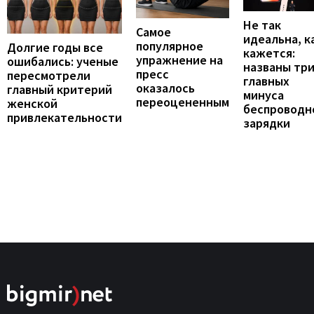
Не так
Самое
идеальна, к
популярное
Долгие годы все
кажется:
упражнение на
ошибались: ученые
названы тр
пресс
пересмотрели
главных
оказалось
главный критерий
минуса
переоцененным
женской
беспроводн
привлекательности
зарядки