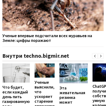
Ученые впервые подсчитали всех муравьев на
Земле: цифры поражают
Внутри techno.bigmir.net
Ученые
ChatG
выяснили,
Что будет,
Эта
получ
что
если каждый
жевательная
собст
ускоряет
день пить
резинка
умную
старение
газированную
может
колонк
организма