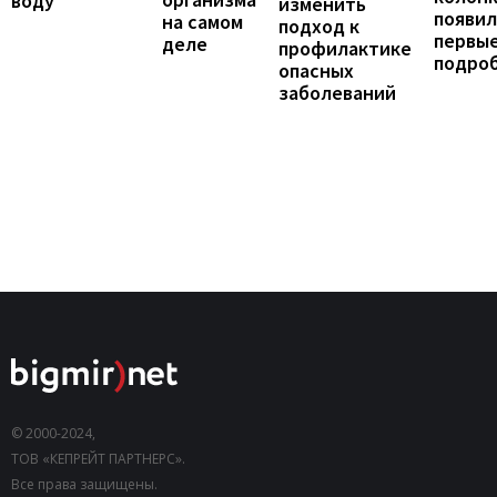
воду
изменить
появил
на самом
подход к
первы
деле
профилактике
подро
опасных
заболеваний
© 2000-2024,
ТОВ «КЕПРЕЙТ ПАРТНЕРС».
Все права защищены.