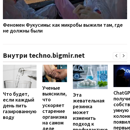
Феномен Фукусимы: как микробы выжили там, где
не должны были
Внутри techno.bigmir.net
Ученые
ChatG
выяснили,
Что будет,
Эта
получ
что
если каждый
жевательная
собст
ускоряет
день пить
резинка
умную
старение
газированную
может
колонк
организма
воду
изменить
появил
на самом
подход к
первы
деле
профилактике