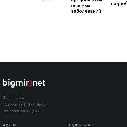
подро
опасных
заболеваний
© 2000-2024,
ТОВ «КЕПРЕЙТ ПАРТНЕРС».
Все права защищены.
Афиша
Недвижимость