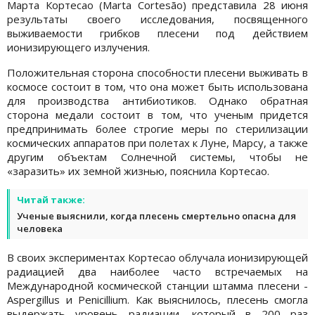
Марта Кортесао (Marta Cortesão) представила 28 июня
результаты своего исследования, посвященного
выживаемости грибков плесени под действием
ионизирующего излучения.
Положительная сторона способности плесени выживать в
космосе состоит в том, что она может быть использована
для производства антибиотиков. Однако обратная
сторона медали состоит в том, что ученым придется
предпринимать более строгие меры по стерилизации
космических аппаратов при полетах к Луне, Марсу, а также
другим объектам Солнечной системы, чтобы не
«заразить» их земной жизнью, пояснила Кортесао.
Читай также:
Ученые выяснили, когда плесень смертельно опасна для
человека
В своих экспериментах Кортесао облучала ионизирующей
радиацией два наиболее часто встречаемых на
Международной космической станции штамма плесени -
Aspergillus и Penicillium. Как выяснилось, плесень смогла
выдержать уровень радиации, который в 200 раз