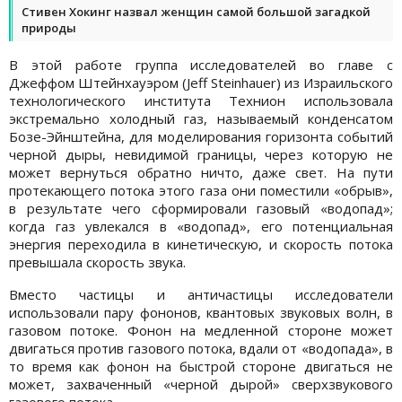
Стивен Хокинг назвал женщин самой большой загадкой
природы
В этой работе группа исследователей во главе с
Джеффом Штейнхауэром (Jeff Steinhauer) из Израильского
технологического института Технион использовала
экстремально холодный газ, называемый конденсатом
Бозе-Эйнштейна, для моделирования горизонта событий
черной дыры, невидимой границы, через которую не
может вернуться обратно ничто, даже свет. На пути
протекающего потока этого газа они поместили «обрыв»,
в результате чего сформировали газовый «водопад»;
когда газ увлекался в «водопад», его потенциальная
энергия переходила в кинетическую, и скорость потока
превышала скорость звука.
Вместо частицы и античастицы исследователи
использовали пару фононов, квантовых звуковых волн, в
газовом потоке. Фонон на медленной стороне может
двигаться против газового потока, вдали от «водопада», в
то время как фонон на быстрой стороне двигаться не
может, захваченный «черной дырой» сверхзвукового
газового потока.