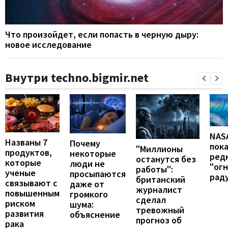
Что произойдет, если попасть в черную дыру:
новое исследование
Внутри techno.bigmir.net
NAS
Названы 7
Почему
пок
"Миллионы
продуктов,
некоторые
ред
останутся без
которые
люди не
"ог
работы":
ученые
просыпаются
рад
британский
связывают с
даже от
журналист
повышенным
громкого
сделал
риском
шума:
тревожный
развития
объяснение
прогноз об
рака