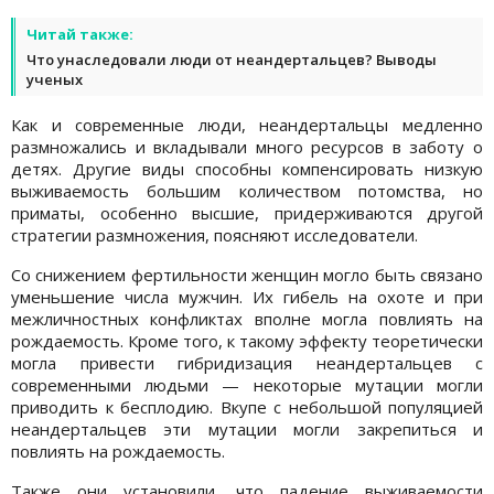
Читай также:
Что унаследовали люди от неандертальцев? Выводы
ученых
Как и современные люди, неандертальцы медленно
размножались и вкладывали много ресурсов в заботу о
детях. Другие виды способны компенсировать низкую
выживаемость большим количеством потомства, но
приматы, особенно высшие, придерживаются другой
стратегии размножения, поясняют исследователи.
Со снижением фертильности женщин могло быть связано
уменьшение числа мужчин. Их гибель на охоте и при
межличностных конфликтах вполне могла повлиять на
рождаемость. Кроме того, к такому эффекту теоретически
могла привести гибридизация неандертальцев с
современными людьми — некоторые мутации могли
приводить к бесплодию. Вкупе с небольшой популяцией
неандертальцев эти мутации могли закрепиться и
повлиять на рождаемость.
Также они установили, что падение выживаемости