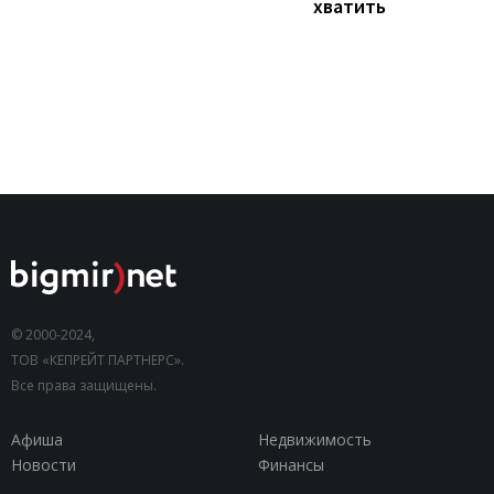
хватить
© 2000-2024,
ТОВ «КЕПРЕЙТ ПАРТНЕРС».
Все права защищены.
Афиша
Недвижимость
Новости
Финансы