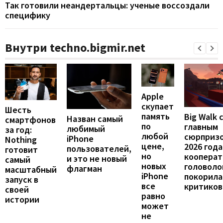
Так готовили неандертальцы: ученые воссоздали
специфику
Внутри techno.bigmir.net
Apple
скупает
Шесть
память
Big Walk 
Назван самый
смартфонов
по
главным
любимый
за год:
любой
сюрприз
iPhone
Nothing
цене,
2026 года
пользователей,
готовит
но
кооперат
и это не новый
самый
новых
головоло
флагман
масштабный
iPhone
покорила
запуск в
все
критиков
своей
равно
истории
может
не