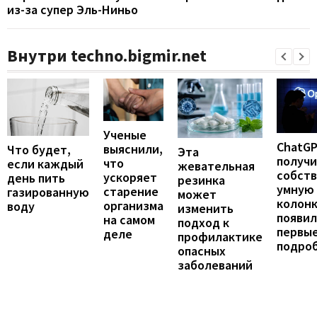
из-за супер Эль-Ниньо
Внутри techno.bigmir.net
Ученые
ChatG
выяснили,
Что будет,
Эта
получ
что
если каждый
жевательная
собст
ускоряет
день пить
резинка
умную
старение
газированную
может
колонк
организма
воду
изменить
появил
на самом
подход к
первы
деле
профилактике
подро
опасных
заболеваний