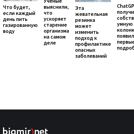
Ученые
ChatG
выяснили,
Что будет,
Эта
получ
что
если каждый
жевательная
собст
ускоряет
день пить
резинка
умную
старение
газированную
может
колонк
организма
воду
изменить
появил
на самом
подход к
первы
деле
профилактике
подро
опасных
заболеваний