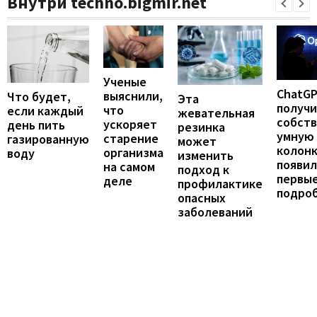
Внутри techno.bigmir.net
Ученые
ChatG
выяснили,
Что будет,
Эта
получ
что
если каждый
жевательная
собст
ускоряет
день пить
резинка
умную
старение
газированную
может
колонк
организма
воду
изменить
появил
на самом
подход к
первы
деле
профилактике
подро
опасных
заболеваний