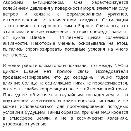
Азорским антициклоном. Она характеризуется
колебанием давления у поверхности моря, влияет на силу
ветров и связана с формированием ураганов,
интенсивностью и количеством осадков. Осцилляция
также влияет на суровость зим в Европе. Считалось, что
эти климатические изменения, в свою очередь, зависят
от цикла Швабе — 11-летнего цикла солнечной
активности. Некоторые ученые, основываясь на этом,
пытались спрогнозировать погодные условия на много
лет вперед.
В новой работе климатологи показали, что между NAO и
циклом Швабе нет прямой связи. Исследователи
продемонстрировали, что до середины 1960-х годов
влияние Солнца на осцилляцию никак не прослеживается,
хотя есть слабая корреляция после этой временной точки.
Последнее объясняется случайным совпадением из-за
внутренней изменчивости климатической системы и не
может использоваться для прогнозирования погодных
условий в будущем. Таким образом, причина NAO кроется
в атмосфере Земли, а не в космических явлениях,
утверждают ученые.