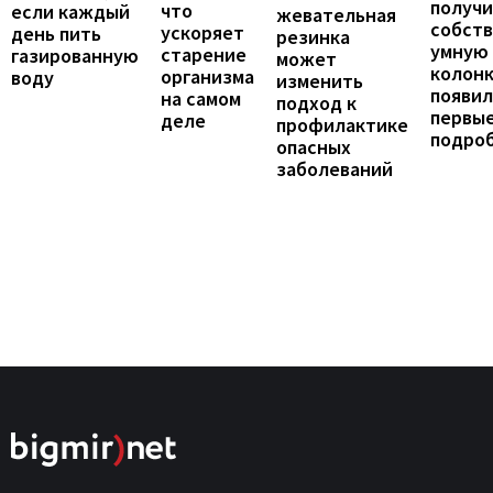
получ
что
если каждый
жевательная
собст
ускоряет
день пить
резинка
умную
старение
газированную
может
колонк
организма
воду
изменить
появил
на самом
подход к
первы
деле
профилактике
подро
опасных
заболеваний