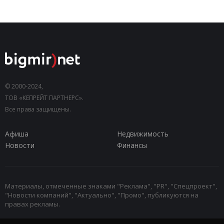
© 2000-2024,
ТОВ «КЕПРЕЙТ ПАРТНЕРС».
Все права защищены.
Афиша
Недвижимость
Новости
Финансы
Материалы, отмеченные знаками "Реклама", "PR", "Спецпроект",
"Новости компаний", "Актуально", "Промо", публикуются на
правах рекламы.