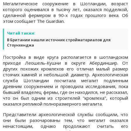
Мегалитическое сооружение в Шотландии, возраст
которого оценивался в тысячу лет, оказался подделкой,
сделанной фермером в 90-х годах прошлого века. Об
этом сообщает The Guardian.
Читай также:
В Британии нашли источник стройматериалов для
Стоунхенджа
Постройка в виде круга располагается в шотландском
приходе Леошель-Кушни в округе Абердиншир. От
других похожих кромлехов его отличал малый размер
стоячих камней и небольшой диаметр. Археологическая
служба Шотландии посчитала мегалит подлинным
древним сооружением и проводила исследования, пока
бывший владелец фермы, где он находился, не рассказал,
что он был одним из строителей "кромлеха", который
оказался репликой полноразмерного мегалита.
Представители археологической службы сообщили, что
они были разочарованы тем, что мегалит оказался
ненастоящим, однако продолжают считать его