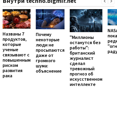
Внутри techno.bigmir.net
NAS
Названы 7
Почему
пок
"Миллионы
продуктов,
некоторые
ред
останутся без
которые
люди не
"ог
работы":
ученые
просыпаются
рад
британский
связывают с
даже от
журналист
повышенным
громкого
сделал
риском
шума:
тревожный
развития
объяснение
прогноз об
рака
искусственном
интеллекте