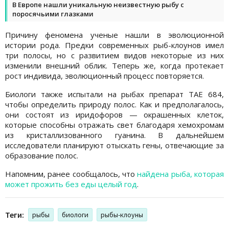
В Европе нашли уникальную неизвестную рыбу с
поросячьими глазками
Причину феномена ученые нашли в эволюционной
истории рода. Предки современных рыб-клоунов имел
три полосы, но с развитием видов некоторые из них
изменили внешний облик. Теперь же, когда протекает
рост индивида, эволюционный процесс повторяется.
Биологи также испытали на рыбах препарат TAE 684,
чтобы определить природу полос. Как и предполагалось,
они состоят из иридофоров — окрашенных клеток,
которые способны отражать свет благодаря хемохромам
из кристаллизованного гуанина. В дальнейшем
исследователи планируют отыскать гены, отвечающие за
образование полос.
Напомним, ранее сообщалось, что
найдена рыба, которая
может прожить без еды целый год
.
Теги:
рыбы
биологи
рыбы-клоуны