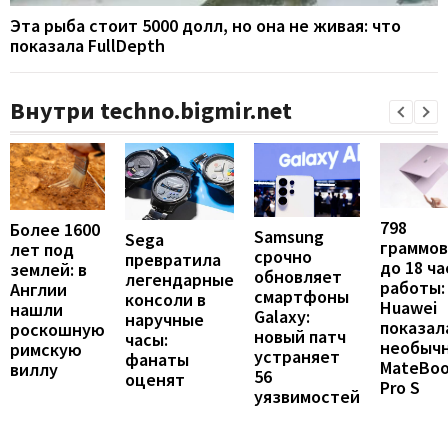
Эта рыба стоит 5000 долл, но она не живая: что
показала FullDepth
Внутри techno.bigmir.net
798
Более 1600
Samsung
Sega
граммов
лет под
срочно
превратила
до 18 ча
землей: в
обновляет
легендарные
работы:
Англии
смартфоны
консоли в
Huawei
нашли
Galaxy:
наручные
показал
роскошную
новый патч
часы:
необыч
римскую
устраняет
фанаты
MateBo
виллу
56
оценят
Pro S
уязвимостей