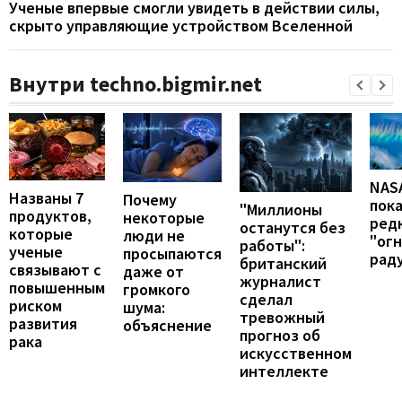
Ученые впервые смогли увидеть в действии силы,
скрыто управляющие устройством Вселенной
Внутри techno.bigmir.net
NAS
Названы 7
Почему
пок
"Миллионы
продуктов,
некоторые
ред
останутся без
которые
люди не
"ог
работы":
ученые
просыпаются
рад
британский
связывают с
даже от
журналист
повышенным
громкого
сделал
риском
шума:
тревожный
развития
объяснение
прогноз об
рака
искусственном
интеллекте