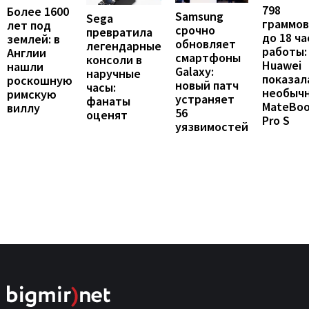
798
Более 1600
Samsung
Sega
граммов
лет под
срочно
превратила
до 18 ча
землей: в
обновляет
легендарные
работы:
Англии
смартфоны
консоли в
Huawei
нашли
Galaxy:
наручные
показал
роскошную
новый патч
часы:
необыч
римскую
устраняет
фанаты
MateBo
виллу
56
оценят
Pro S
уязвимостей