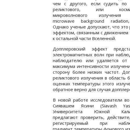
чем с другого, если судить по 
реликтового, или космич
микроволнового излучения (
microwave background radiation
Однако ученые допускают, что это
эффектом, связанным с движением 
к остальной части Вселенной.
Допплеровский эффект предс
электромагнитных волн при наблю
наблюдателю или удаляется от 
максимума интенсивности излучени
сторону более низких частот. До
реликтового излучения в область б
оценках температуры этого излу
обратное верно для случая допплер
В новой работе исследователи во
Сиявашем Ясини (Siavash Yas
Университета Южной Кали
предлагают проверить, действите
регистрируемый при наблю
градиент температуры фонового и