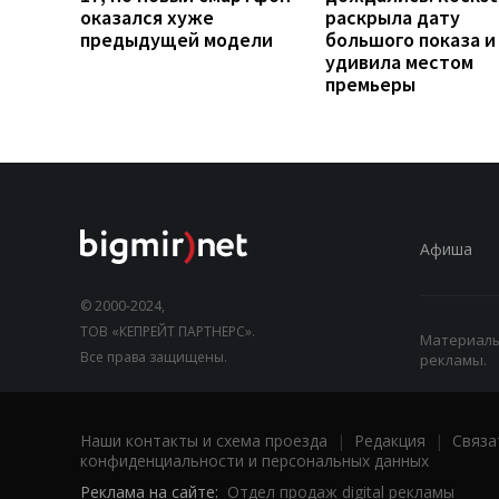
оказался хуже
раскрыла дату
предыдущей модели
большого показа и
удивила местом
премьеры
Афиша
© 2000-2024,
ТОВ «КЕПРЕЙТ ПАРТНЕРС».
Материалы,
Все права защищены.
рекламы.
Наши контакты и схема проезда
|
Редакция
|
Связа
конфиденциальности и персональных данных
Реклама на сайте:
Отдел продаж digital рекламы