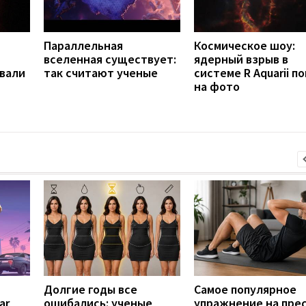
Параллельная
Космическое шоу:
вселенная существует:
ядерный взрыв в
вали
так считают ученые
системе R Aquarii п
на фото
Долгие годы все
Самое популярное
ar
ошибались: ученые
упражнение на пре