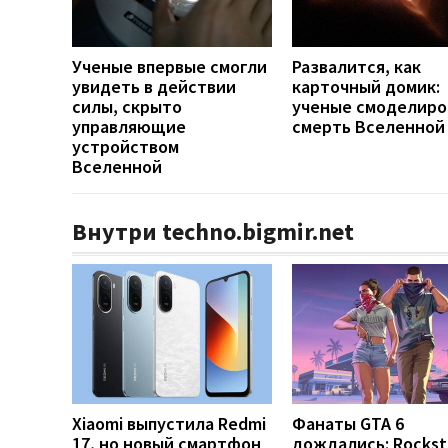
Ученые впервые смогли
Развалится, как
увидеть в действии
карточный домик:
силы, скрыто
ученые смоделиро
управляющие
смерть Вселенной
устройством
Вселенной
Внутри techno.bigmir.net
Xiaomi выпустила Redmi
Фанаты GTA 6
17, но новый смартфон
дождались: Rockst