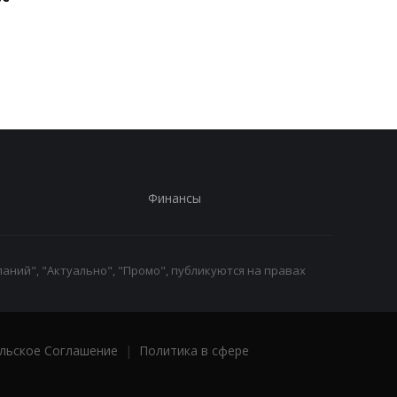
главных минуса
роскошную римскую
беспроводной зарядки
виллу
Финансы
аний", "Актуально", "Промо", публикуются на правах
льское Соглашение
|
Политика в сфере