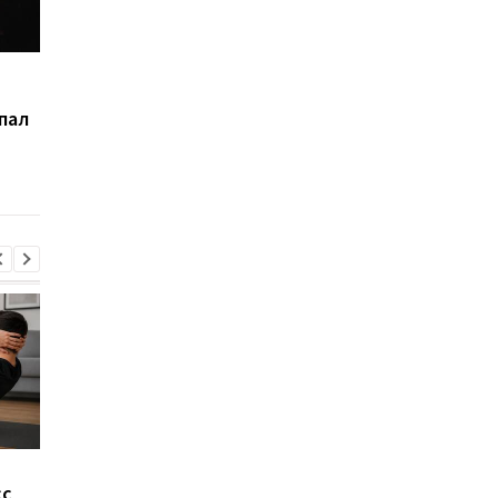
Будет огромный
Умер ученый, котор
огненный шар: ученые
открыл "частичку Бо
опал
описали смерть
Вселенной
Не так идеальна, как
Более 1600 лет под
сс
кажется: названы три
землей: в Англии на