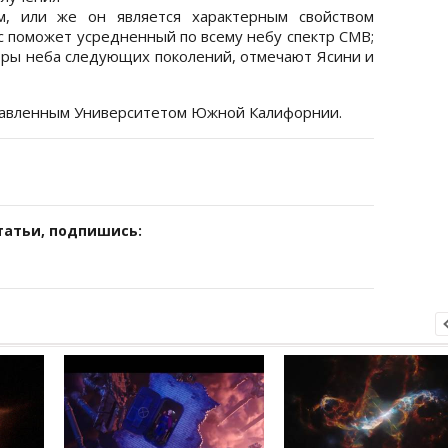
м, или же он является характерным свойством
с поможет усредненный по всему небу спектр CMB;
оры неба следующих поколений, отмечают Ясини и
ставленным Университетом Южной Калифорнии.
татьи, подпишись: