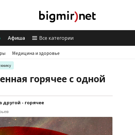
о
Афиша
Все категории
ры
Медицина и здоровье
ехнику
енная горячее с одной
а другой - горячее
орьев