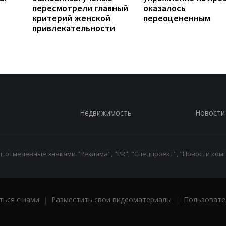
пересмотрели главный
оказалось
критерий женской
переоцененным
привлекательности
Недвижимость
Новости
 отмеченные знаками "Реклама", "PR", "Спецпроект", "Новости комп
ться с нами
|
Разместить свои видеоматериалы
|
Пользовате