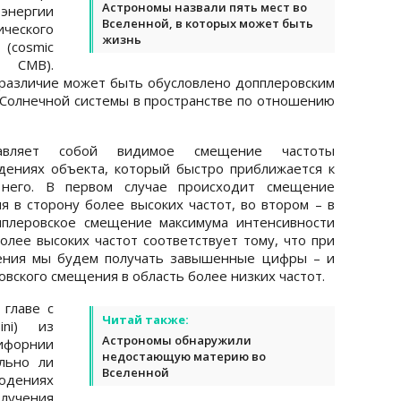
Астрономы назвали пять мест во
энергии
Вселенной, в которых может быть
еского
жизнь
cosmic
, CMB).
 различие может быть обусловлено допплеровским
Солнечной системы в пространстве по отношению
тавляет собой видимое смещение частоты
дениях объекта, который быстро приближается к
него. В первом случае происходит смещение
я в сторону более высоких частот, во втором – в
пплеровское смещение максимума интенсивности
олее высоких частот соответствует тому, что при
чения мы будем получать завышенные цифры – и
овского смещения в область более низких частот.
 главе с
Читай также:
ini) из
Астрономы обнаружили
форнии
недостающую материю во
льно ли
Вселенной
дениях
злучения