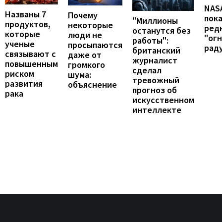
NAS
Названы 7
Почему
пок
"Миллионы
продуктов,
некоторые
ред
останутся без
которые
люди не
"ог
работы":
ученые
просыпаются
рад
британский
связывают с
даже от
журналист
повышенным
громкого
сделал
риском
шума:
тревожный
развития
объяснение
прогноз об
рака
искусственном
интеллекте