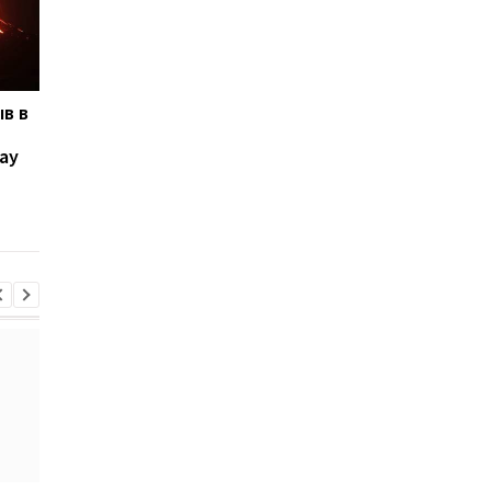
в в
Взорвался смартфон
Женщина получила
CMF Phone 1: погиб
ожоги из-за взрыва
ау
человек
iPhone 14 Pro Max
и