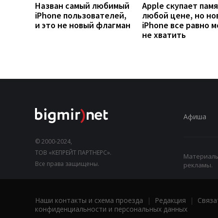
Назван самый любимый
Apple скупает памя
iPhone пользователей,
любой цене, но но
и это не новый флагман
iPhone все равно 
не хватить
Афиша
© 2000-2024,
ТОВ «КЕПРЕЙТ ПАРТНЕРС».
Материалы,
Все права защищены.
рекламы.
Наши контакты и схема проезда
|
Редакция
|
Связа
конфиденциальности и персональных данных