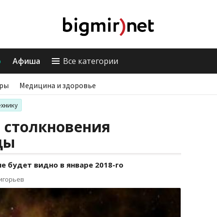
о
Афиша
Все категории
ры
Медицина и здоровье
ехнику
 столкновения
ды
 будет видно в январе 2018-го
ригорьев