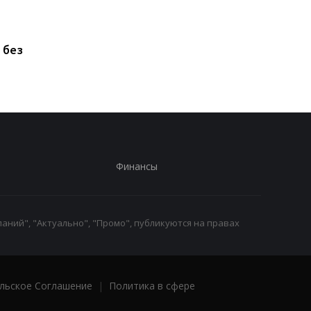
ChatGPT прямо на
Xiaomi выпустила Re
запястье: Rollme
17, но новый смартф
анонсировала
оказался хуже
 без
доступные ИИ-часы за
предыдущей модел
40 долларов
Финансы
аний", "Актуально", "Промо", публикуются на правах
льское Соглашение
|
Политика в сфере