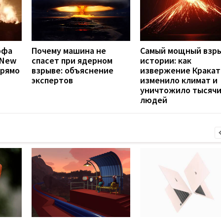
офа
Почему машина не
Самый мощный взры
а New
спасет при ядерном
истории: как
прямо
взрыве: объяснение
извержение Кракат
экспертов
изменило климат и
уничтожило тысяч
людей