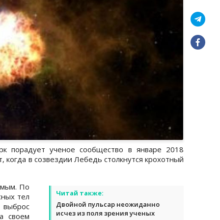
рк порадует ученое сообщество в январе 2018
, когда в созвездии Лебедь столкнутся крохотный
мым. По
Читай также:
сных тел
Двойной пульсар неожиданно
выброс
исчез из поля зрения ученых
а своем