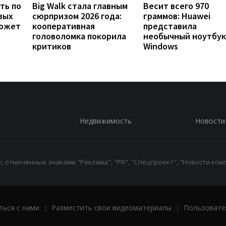
ть по
Big Walk стала главным
Весит всего 970
вых
сюрпризом 2026 года:
граммов: Huawei
может
кооперативная
представила
головоломка покорила
необычный ноутбук
критиков
Windows
Недвижимость
Новости
 отмеченные знаками "Реклама", "PR", "Спецпроект", "Новости комп
ться с нами
|
Разместить свои видеоматериалы
|
Пользовате