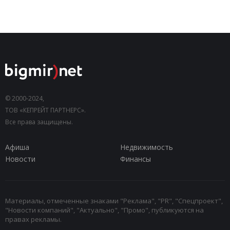
© 2000-2024,
ТОВ «КЕПРЕЙТ ПАРТНЕРС».
Все права защищены.
Афиша
Недвижимость
Новости
Финансы
Материалы, отмеченные знаками "Реклама", "PR", "Спецпроект",
"Новости компаний", "Актуально", "Промо", публикуются на
правах рекламы.