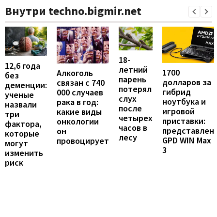
Внутри techno.bigmir.net
18-
12,6 года
летний
1700
Алкоголь
без
парень
долларов за
связан с 740
деменции:
потерял
гибрид
000 случаев
ученые
слух
ноутбука и
рака в год:
назвали
после
игровой
какие виды
три
четырех
приставки:
онкологии
фактора,
часов в
представлен
он
которые
лесу
GPD WIN Max
провоцирует
могут
3
изменить
риск