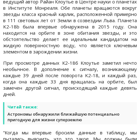
ведущий автор Райан Клоутье в Центре науки о планетах
в Институте Монреаля. Обе планеты вращаются вокруг
звезды класса красный карлик, расположенной примерно
в 111 световых лет от Земли в созвездии Льва. Планета
K2-18b была впервые обнаружена в 2015 году. Она
находится на орбите в зоне обитания звезды, и это
обстоятельство делает ее идеальным кандидатом на
жидкую поверхностную воду, что является ключевым
элементом в зарождении жизни.
При просмотре данных К2-18б Клоутье заметил нечто
необычное. В дополнение к сигналу, возникающему
каждые 39 дней после поворота K2-18, и каждый раз,
когда она каждые 33 дня вращалась на орбите, был
замечен другой сигнал, происходящий каждые девять
дней.
Читай также:
Астрономы обнаружили ближайшую потенциально
пригодную для жизни суперземлю
“Когда мы впервые бросили данные в таблицу, мы
пытались выяснить, что это такое. Мы должны были