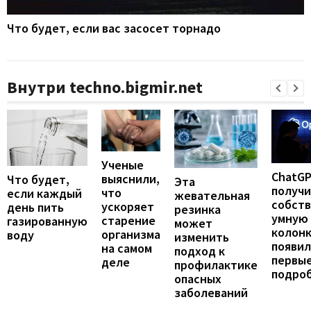
Что будет, если вас засосет торнадо
Внутри techno.bigmir.net
Ученые
ChatG
выяснили,
Что будет,
Эта
получ
что
если каждый
жевательная
собст
ускоряет
день пить
резинка
умную
старение
газированную
может
колонк
организма
воду
изменить
появил
на самом
подход к
первы
деле
профилактике
подро
опасных
заболеваний