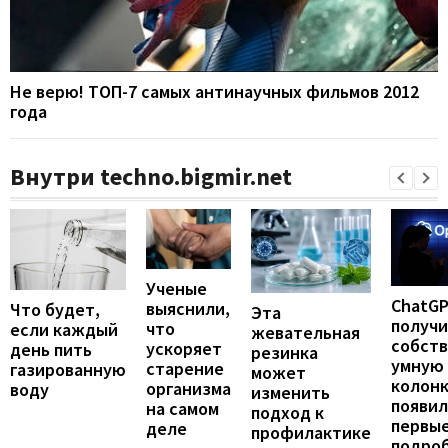
Не верю! ТОП-7 самых антинаучных фильмов 2012
года
Внутри techno.bigmir.net
Ученые
ChatG
выяснили,
Что будет,
Эта
получ
что
если каждый
жевательная
собст
ускоряет
день пить
резинка
умную
старение
газированную
может
колонк
организма
воду
изменить
появил
на самом
подход к
первы
деле
профилактике
подро