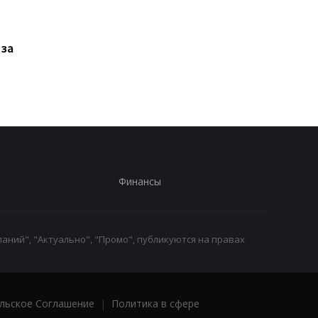
Xiaomi выпустила Redmi
Фанаты GTA 6
17, но новый смартфон
дождались: Rockstar
оказался хуже
раскрыла дату
 за
предыдущей модели
большого показа и
удивила местом
премьеры
Финансы
аний", "Актуально", "Промо", публикуются на правах
льское Соглашение
|
Политика в сфере