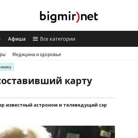
о
Афиша
Все категории
ры
Медицина и здоровье
ехнику
составивший карту
мер известный астроном и телеведущий сэр