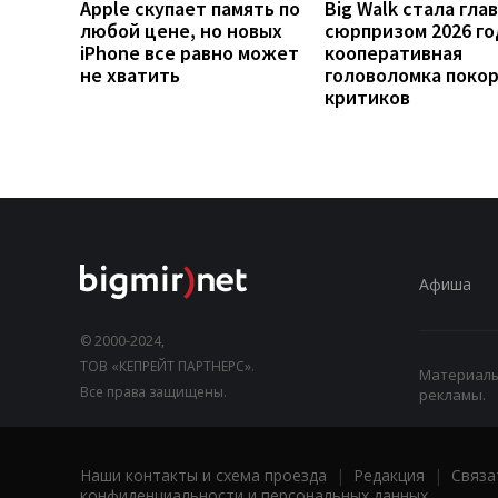
Apple скупает память по
Big Walk стала гла
любой цене, но новых
сюрпризом 2026 го
iPhone все равно может
кооперативная
не хватить
головоломка поко
критиков
Афиша
© 2000-2024,
ТОВ «КЕПРЕЙТ ПАРТНЕРС».
Материалы,
Все права защищены.
рекламы.
Наши контакты и схема проезда
|
Редакция
|
Связа
конфиденциальности и персональных данных