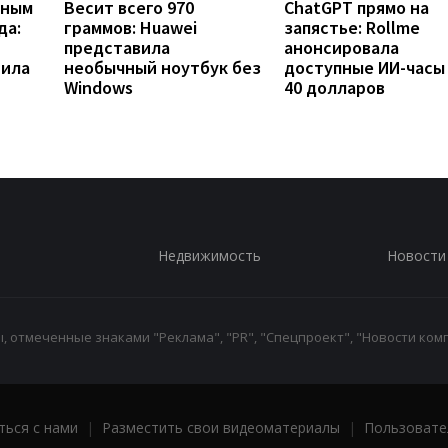
вным
Весит всего 970
ChatGPT прямо на
да:
граммов: Huawei
запястье: Rollme
представила
анонсировала
рила
необычный ноутбук без
доступные ИИ-часы
Windows
40 долларов
Недвижимость
Новости
 отмеченные знаками "Реклама", "PR", "Спецпроект", "Новости комп
ться с нами
|
Разместить свои видеоматериалы
|
Пользовате