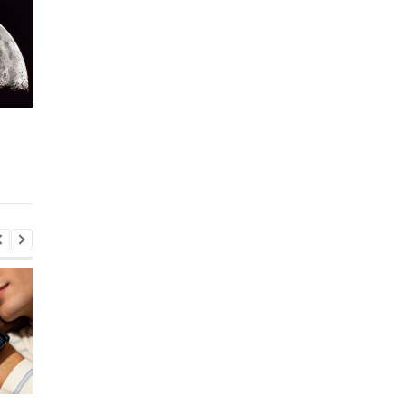
Мать меняла подгузник,
Врач раскрыла глав
когда произошел
опасность хантавир
несчастный случай с
годовалым сыном