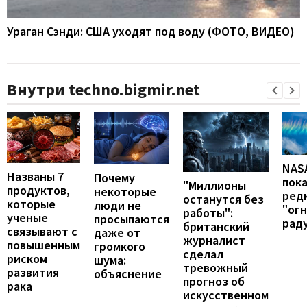
Ураган Сэнди: США уходят под воду (ФОТО, ВИДЕО)
Внутри techno.bigmir.net
NAS
Названы 7
Почему
пок
"Миллионы
продуктов,
некоторые
ред
останутся без
которые
люди не
"ог
работы":
ученые
просыпаются
рад
британский
связывают с
даже от
журналист
повышенным
громкого
сделал
риском
шума:
тревожный
развития
объяснение
прогноз об
рака
искусственном