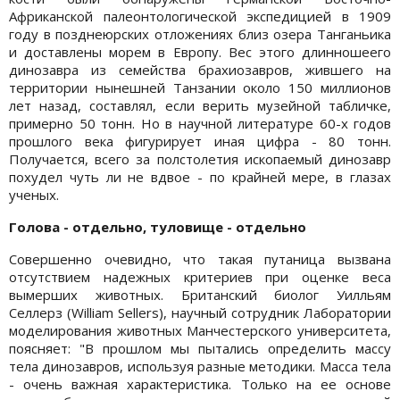
Африканской палеонтологической экспедицией в 1909
году в позднеюрских отложениях близ озера Танганьика
и доставлены морем в Европу. Вес этого длинношеего
динозавра из семейства брахиозавров, жившего на
территории нынешней Танзании около 150 миллионов
лет назад, составлял, если верить музейной табличке,
примерно 50 тонн. Но в научной литературе 60-х годов
прошлого века фигурирует иная цифра - 80 тонн.
Получается, всего за полстолетия ископаемый динозавр
похудел чуть ли не вдвое - по крайней мере, в глазах
ученых.
Голова - отдельно, туловище - отдельно
Совершенно очевидно, что такая путаница вызвана
отсутствием надежных критериев при оценке веса
вымерших животных. Британский биолог Уилльям
Селлерз (William Sellers), научный сотрудник Лаборатории
моделирования животных Манчестерского университета,
поясняет: "В прошлом мы пытались определить массу
тела динозавров, используя разные методики. Масса тела
- очень важная характеристика. Только на ее основе