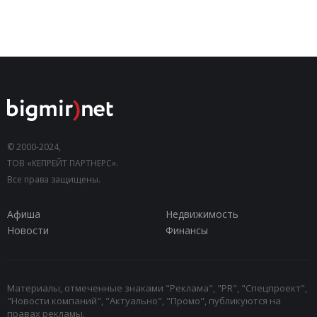
© 2000-2024,
ТОВ «КЕПРЕЙТ ПАРТНЕРС».
Все права защищены.
Афиша
Недвижимость
Новости
Финансы
Материалы, отмеченные знаками "Реклама", "PR", "Спецпроект",
"Новости компаний", "Актуально", "Промо", публикуются на
правах рекламы.