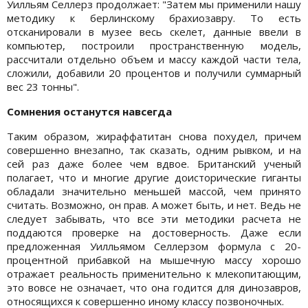
Уилльям Селлерз продолжает: "Затем мы применили нашу
методику к берлинскому брахиозавру. То есть
отсканировали в музее весь скелет, данные ввели в
компьютер, построили пространственную модель,
рассчитали отдельно объем и массу каждой части тела,
сложили, добавили 20 процентов и получили суммарный
вес 23 тонны".
Сомнения останутся навсегда
Таким образом, жираффатитан снова похудел, причем
совершенно внезапно, так сказать, одним рывком, и на
сей раз даже более чем вдвое. Британский ученый
полагает, что и многие другие доисторические гиганты
обладали значительно меньшей массой, чем принято
считать. Возможно, он прав. А может быть, и нет. Ведь не
следует забывать, что все эти методики расчета не
поддаются проверке на достоверность. Даже если
предложенная Уилльямом Селлерзом формула с 20-
процентной прибавкой на мышечную массу хорошо
отражает реальность применительно к млекопитающим,
это вовсе не означает, что она годится для динозавров,
относящихся к совершенно иному классу позвоночных.