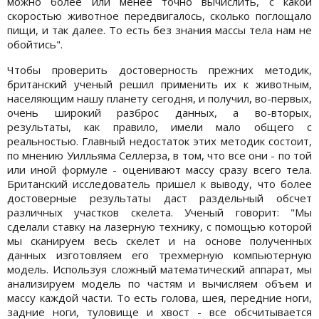
можно более или менее точно вычислить, с какой
скоростью животное передвигалось, сколько поглощало
пищи, и так далее. То есть без знания массы тела нам не
обойтись".
Чтобы проверить достоверность прежних методик,
британский ученый решил применить их к животным,
населяющим нашу планету сегодня, и получил, во-первых,
очень широкий разброс данных, а во-вторых,
результаты, как правило, имели мало общего с
реальностью. Главный недостаток этих методик состоит,
по мнению Уилльяма Селлерза, в том, что все они - по той
или иной формуле - оценивают массу сразу всего тела.
Британский исследователь пришел к выводу, что более
достоверные результаты даст раздельный обсчет
различных участков скелета. Ученый говорит: "Мы
сделали ставку на лазерную технику, с помощью которой
мы сканируем весь скелет и на основе полученных
данных изготовляем его трехмерную компьютерную
модель. Используя сложный математический аппарат, мы
анализируем модель по частям и вычисляем объем и
массу каждой части. То есть голова, шея, передние ноги,
задние ноги, туловище и хвост - все обсчитывается