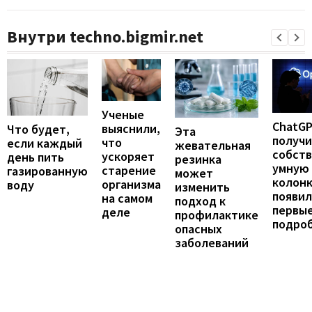
Внутри techno.bigmir.net
Ученые
ChatG
выяснили,
Что будет,
Эта
получ
что
если каждый
жевательная
собст
ускоряет
день пить
резинка
умную
старение
газированную
может
колонк
организма
воду
изменить
появил
на самом
подход к
первы
деле
профилактике
подро
опасных
заболеваний