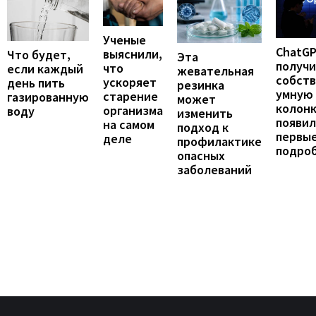
Ученые
ChatG
выяснили,
Что будет,
Эта
получ
что
если каждый
жевательная
собст
ускоряет
день пить
резинка
умную
старение
газированную
может
колонк
организма
воду
изменить
появил
на самом
подход к
первы
деле
профилактике
подро
опасных
заболеваний