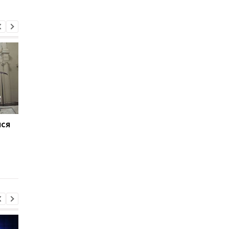
лся
Над маленькими лапами
Ученые обнаружили
тираннозавра смеялись
почти целый череп
зря: ученые раскрыли
стегозавра: такая
их секрет
находка встречаетс
крайне редко