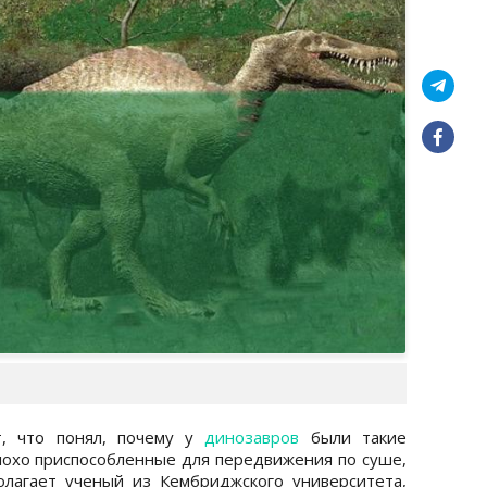
т, что понял, почему у
динозавров
были такие
плохо приспособленные для передвижения по суше,
олагает ученый из Кембриджского университета,