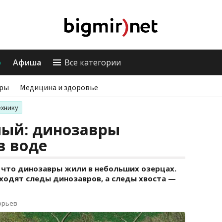
о
Афиша
Все категории
ры
Медицина и здоровье
ехнику
ный: динозавры
в воде
 что динозавры жили в небольших озерцах.
ходят следы динозавров, а следы хвоста —
орьев