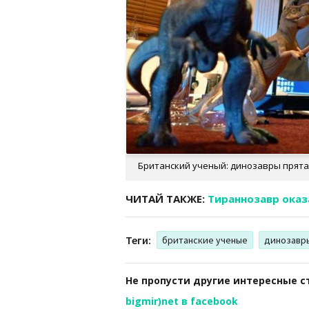
Британский ученый: динозавры прятали
ЧИТАЙ ТАКЖЕ:
Тираннозавр ока
Теги:
британские ученые
динозавр
Не пропусти другие интересные с
bigmir)net в facebook