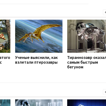
атого
Ученые выяснили, как
Тираннозавр оказа
с
взлетали птерозавры
самым быстрым
бегуном