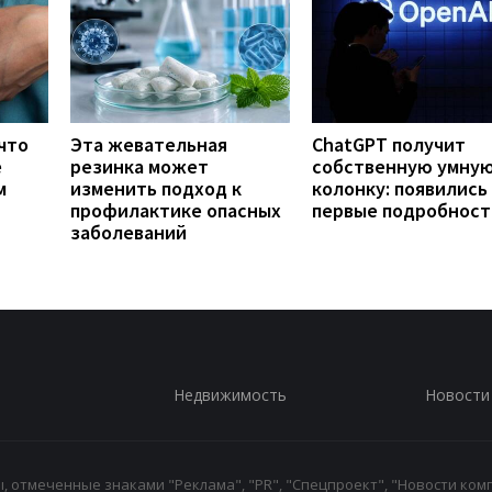
что
Эта жевательная
ChatGPT получит
е
резинка может
собственную умну
м
изменить подход к
колонку: появились
профилактике опасных
первые подробност
заболеваний
Недвижимость
Новости
 отмеченные знаками "Реклама", "PR", "Спецпроект", "Новости комп