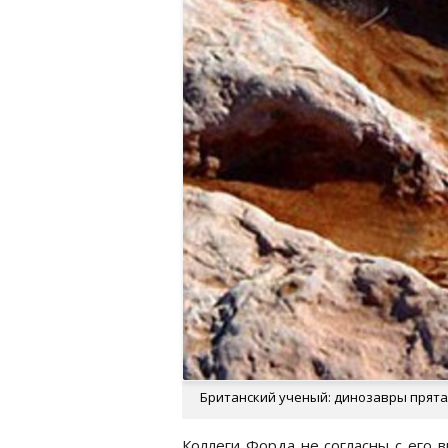
Британский ученый: динозавры прятали
Коллеги Форда не согласны с его 