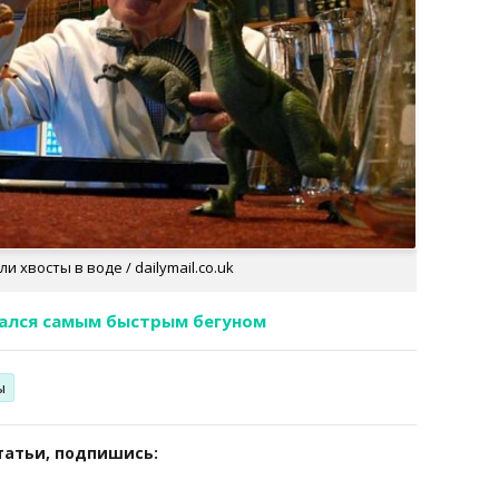
 хвосты в воде / dailymail.co.uk
зался самым быстрым бегуном
ы
татьи, подпишись: