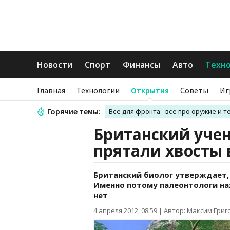
Новости
Спорт
Финансы
Авто
Техн
Главная
Технологии
Открытия
Советы
Иг
Горячие темы:
Все для фронта - все про оружие и т
Британский уче
прятали хвосты 
Британский биолог утверждает,
Именно потому палеонтологи на
нет
4 апреля 2012, 08:59
|
Автор: Максим Григ