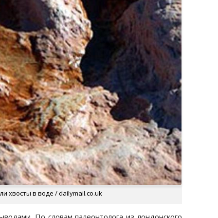
 хвосты в воде / dailymail.co.uk
выводами. По словам палеонтолога из лондонского