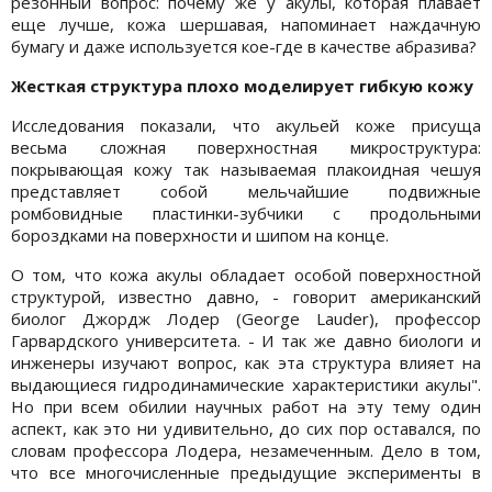
резонный вопрос: почему же у акулы, которая плавает
еще лучше, кожа шершавая, напоминает наждачную
бумагу и даже используется кое-где в качестве абразива?
Жесткая структура плохо моделирует гибкую кожу
Исследования показали, что акульей коже присуща
весьма сложная поверхностная микроструктура:
покрывающая кожу так называемая плакоидная чешуя
представляет собой мельчайшие подвижные
ромбовидные пластинки-зубчики с продольными
бороздками на поверхности и шипом на конце.
О том, что кожа акулы обладает особой поверхностной
структурой, известно давно, - говорит американский
биолог Джордж Лодер (George Lauder), профессор
Гарвардского университета. - И так же давно биологи и
инженеры изучают вопрос, как эта структура влияет на
выдающиеся гидродинамические характеристики акулы".
Но при всем обилии научных работ на эту тему один
аспект, как это ни удивительно, до сих пор оставался, по
словам профессора Лодера, незамеченным. Дело в том,
что все многочисленные предыдущие эксперименты в