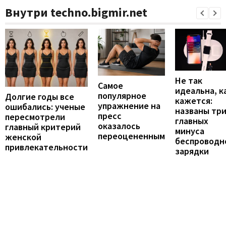
Внутри techno.bigmir.net
Не так
Самое
идеальна, к
популярное
Долгие годы все
кажется:
упражнение на
ошибались: ученые
названы тр
пресс
пересмотрели
главных
оказалось
главный критерий
минуса
переоцененным
женской
беспроводн
привлекательности
зарядки