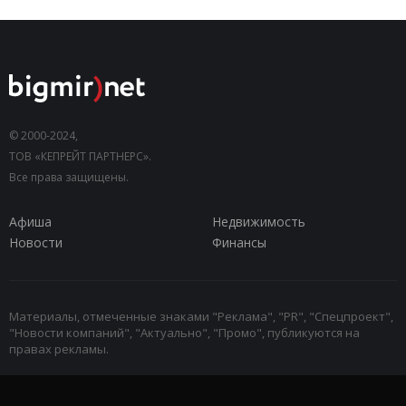
© 2000-2024,
ТОВ «КЕПРЕЙТ ПАРТНЕРС».
Все права защищены.
Афиша
Недвижимость
Новости
Финансы
Материалы, отмеченные знаками "Реклама", "PR", "Спецпроект",
"Новости компаний", "Актуально", "Промо", публикуются на
правах рекламы.