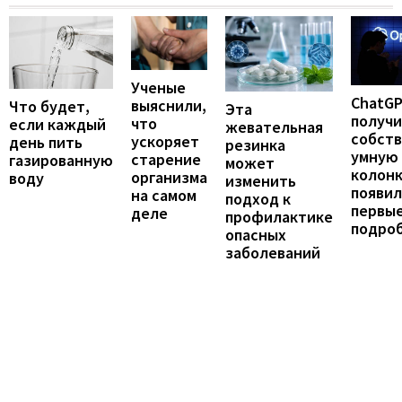
Ученые
ChatG
выяснили,
Что будет,
Эта
получ
что
если каждый
жевательная
собст
ускоряет
день пить
резинка
умную
старение
газированную
может
колонк
организма
воду
изменить
появил
на самом
подход к
первы
деле
профилактике
подро
опасных
заболеваний