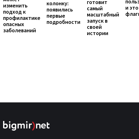
поль
готовит
колонку:
изменить
и это
самый
появились
подход к
флаг
масштабный
первые
профилактике
запуск в
подробности
опасных
своей
заболеваний
истории