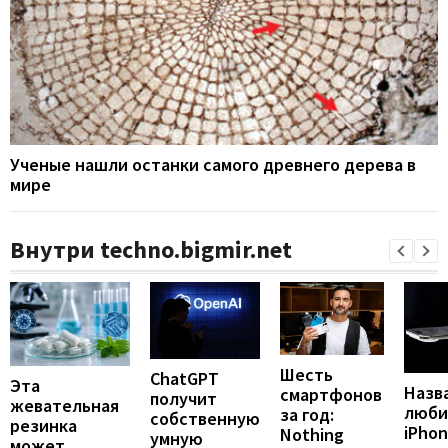
Ученые нашли останки самого древнего дерева в
мире
Внутри techno.bigmir.net
Шесть
ChatGPT
Эта
Назв
смартфонов
получит
жевательная
люби
за год:
собственную
резинка
iPho
Nothing
умную
может