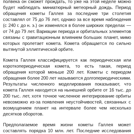
полвека он сможет прождать, то уже на этой неделе можно
будет наблюдать миниатюрный метеорный дождь. Период
обращения кометы Галлея за последние три столетия
составлял от 75 до 76 лет, однако за все время наблюдения
(с 240 г. до н. э.) он изменялся в более широких пределах —
от 74 до 79 лет. Вариации периода и орбитальных элементов
связаны с гравитационным влиянием больших планет, мимо
которых пролетает комета. Комета обращается по сильно
вытянутой эллиптической орбите.
Комета Галлея классифицируется как периодическая или
короткопериодическая комета, то есть такая, период
обращения которой меньше 200 лет. Кометы с периодом
обращения более 200 лет называются долгопериодическими.
Результаты численного моделирования показывают, что
комета Галлея находится на нынешней орбите от 16 тыс. до
200 тыс. лет, хотя точное численное интегрирование орбиты
невозможно из-за появления неустойчивостей, связанных с
возмущением планет на интервале более чем несколько
десятков оборотов.
Предполагаемое время жизни кометы Галлея может
составлять порядка 10 млн. лет. Последние исследования