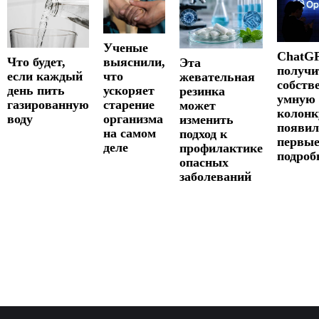
Ученые
ChatG
Что будет,
выяснили,
Эта
получи
если каждый
что
жевательная
собств
день пить
ускоряет
резинка
умную
газированную
старение
может
колонк
воду
организма
изменить
появил
на самом
подход к
первы
деле
профилактике
подроб
опасных
заболеваний