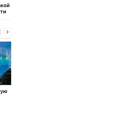
акой
ученые дали ответ
кошках
рти
кую
Galaxy S27 Ultra станет
Не по мощности, а п
фотографировать
любви владельцев:
иначе: инсайдер
AnTuTu выбрал лучш
раскрыл секрет новых
Android-смартфоны
объективов Samsung