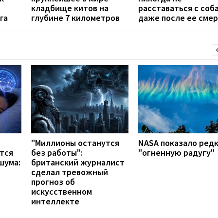
кладбище китов на
расставаться с соб
га
глубине 7 километров
даже после ее сме
"Миллионы останутся
NASA показало ред
тся
без работы":
"огненную радугу"
шума:
британский журналист
сделал тревожный
прогноз об
искусственном
интеллекте