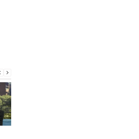
Кто умнее - любители
Ученые выяснили
кошек или собак:
неожиданную правд