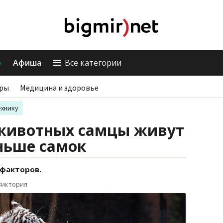
о
Афиша
Все категории
ры
Медицина и здоровье
ехнику
 животных самцы живут
ньше самок
 факторов.
Виктория