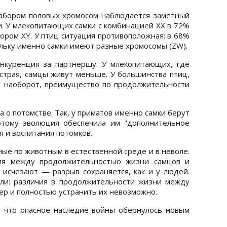
набором половых хромосом наблюдается заметный
. У млекопитающих самки с комбинацией XX в 72%
ором XY. У птиц ситуация противоположная: в 68%
льку именно самки имеют разные хромосомы (ZW).
нкуренция за партнершу. У млекопитающих, где
трая, самцы живут меньше. У большинства птиц,
 наоборот, преимущество по продолжительности
 о потомстве. Так, у приматов именно самки берут
этому эволюция обеспечила им "дополнительное
 и воспитания потомков.
ые по животным в естественной среде и в неволе.
чия между продолжительностью жизни самцов и
 исчезают — разрыв сохраняется, как и у людей.
ли: различия в продолжительности жизни между
ер и полностью устранить их невозможно.
 что опасное наследие войны обернулось новым