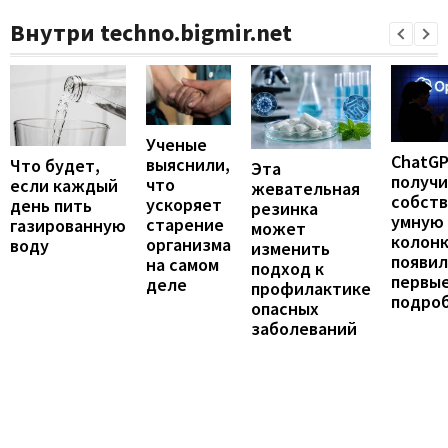
Внутри techno.bigmir.net
Ученые
ChatG
выяснили,
Что будет,
Эта
получ
что
если каждый
жевательная
собст
ускоряет
день пить
резинка
умную
старение
газированную
может
колонк
организма
воду
изменить
появил
на самом
подход к
первы
деле
профилактике
подро
опасных
заболеваний