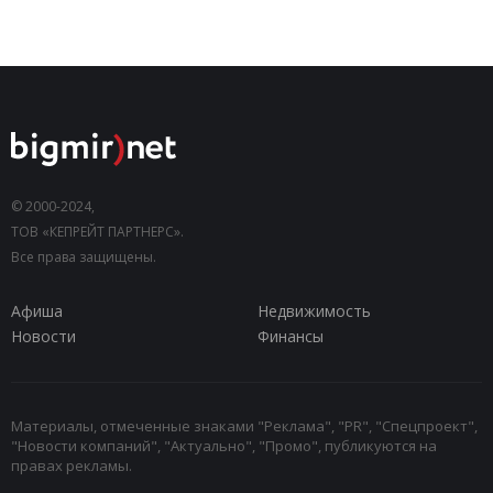
© 2000-2024,
ТОВ «КЕПРЕЙТ ПАРТНЕРС».
Все права защищены.
Афиша
Недвижимость
Новости
Финансы
Материалы, отмеченные знаками "Реклама", "PR", "Спецпроект",
"Новости компаний", "Актуально", "Промо", публикуются на
правах рекламы.