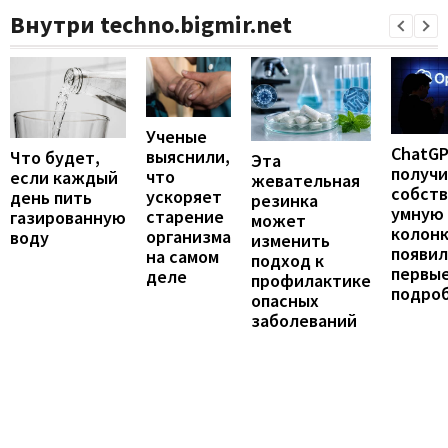
Внутри techno.bigmir.net
Ученые
ChatG
выяснили,
Что будет,
Эта
получ
что
если каждый
жевательная
собст
ускоряет
день пить
резинка
умную
старение
газированную
может
колонк
организма
воду
изменить
появил
на самом
подход к
первы
деле
профилактике
подро
опасных
заболеваний