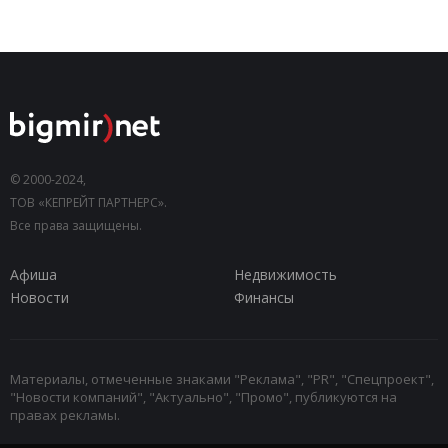
© 2000-2024,
ТОВ «КЕПРЕЙТ ПАРТНЕРС».
Все права защищены.
Афиша
Недвижимость
Новости
Финансы
Материалы, отмеченные знаками "Реклама", "PR", "Спецпроект",
"Новости компаний", "Актуально", "Промо", публикуются на
правах рекламы.