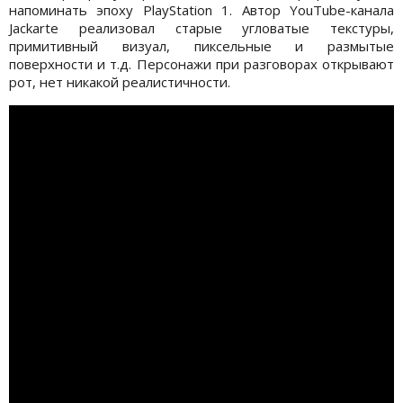
напоминать эпоху PlayStation 1. Автор YouTube-канала
Jackarte реализовал старые угловатые текстуры,
примитивный визуал, пиксельные и размытые
поверхности и т.д. Персонажи при разговорах открывают
рот, нет никакой реалистичности.