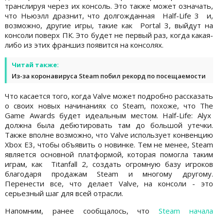
транслируя через их консоль. Это также может означать,
что Ньюэлл дразнит, что долгожданная Half-Life 3 и,
возможно, другие игры, такие как Portal 3, выйдут на
консоли поверх ПК. Это будет не первый раз, когда какая-
либо из этих франшиз появится на консолях.
Читай также:
Из-за коронавируса Steam побил рекорд по посещаемости
Что касается того, когда Valve может подробно рассказать
о своих новых начинаниях со Steam, похоже, что The
Game Awards будет идеальным местом. Half-Life: Alyx
должна была дебютировать там до большой утечки.
Также вполне возможно, что Valve использует конвенцию
Xbox E3, чтобы объявить о новинке. Тем не менее, Steam
является основной платформой, которая помогла таким
играм, как Titanfall 2, создать огромную базу игроков
благодаря продажам Steam и многому другому.
Перенести все, что делает Valve, на консоли - это
серьезный шаг для всей отрасли.
Напомним, ранее сообщалось, что
Steam начала