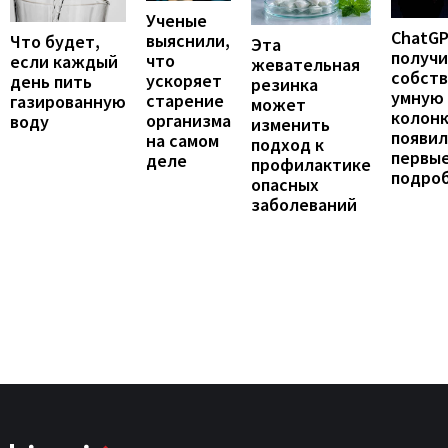
Ученые
ChatG
выяснили,
Что будет,
Эта
получ
что
если каждый
жевательная
собст
ускоряет
день пить
резинка
умную
старение
газированную
может
колонк
организма
воду
изменить
появил
на самом
подход к
первы
деле
профилактике
подро
опасных
заболеваний