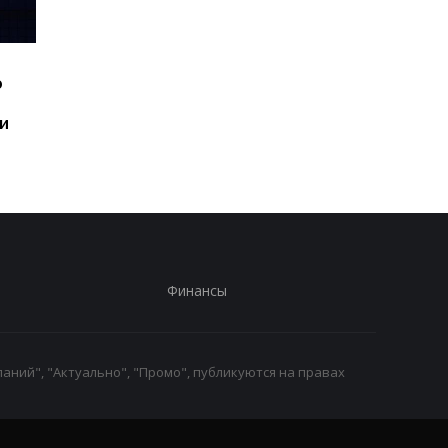
Шесть смартфонов за
Назван самый люби
ю
год: Nothing готовит
iPhone пользователе
самый масштабный
и это не новый флаг
и
запуск в своей истории
Финансы
аний", "Актуально", "Промо", публикуются на правах