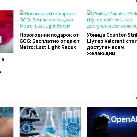
Новогодний подарок от
Убийца Counter-Stri
GOG: Бесплатно отдают
Шутер Valorant ста
Metro: Last Light Redux
доступен всем
желающим
 в
w