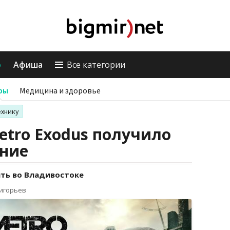
о
Афиша
Все категории
ры
Медицина и здоровье
ехнику
etro Exodus получило
ение
ть во Владивостоке
ригорьев