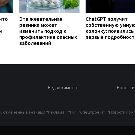
что
Эта жевательная
ChatGPT получит
е
резинка может
собственную умну
м
изменить подход к
колонку: появились
профилактике опасных
первые подробност
заболеваний
Недвижимость
Новости
 отмеченные знаками "Реклама", "PR", "Спецпроект", "Новости комп