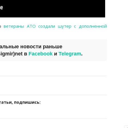
то
ветераны АТО создали шутер с дополненной
уальные новости раньше
igmir)net
в
Facebook
и
Telegram
.
татьи, подпишись: