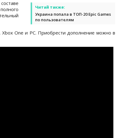
составе
Читай также:
полного
Украина попала в ТОП-20 Epic Games
тельный
по пользователям
, Xbox One и PC. Приобрести дополнение можно в