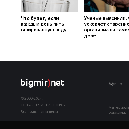
Что будет, если
Ученые выяснили, 
каждый день пить
ускоряет старени
газированную воду
организма на само
деле
Афиша
© 2000-2024,
ТОВ «КЕПРЕЙТ ПАРТНЕРС».
Материалы,
Все права защищены.
рекламы.