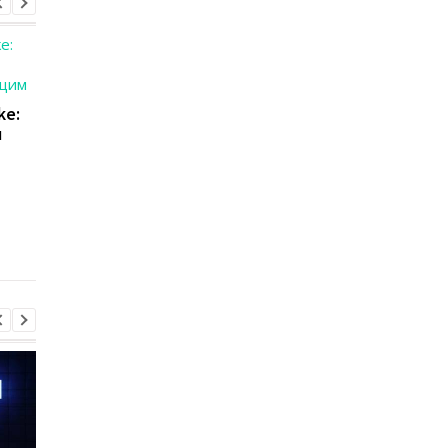
ke:
л
В PlayerUnknown’s
S.T.A.L.K.E.R. 2:
Battlegrounds введут
Разработка идет по
ботов
плану, несмотря на
коронавирус