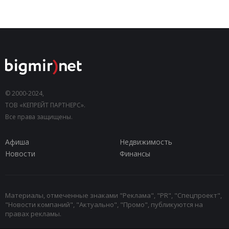
© 2000-2024,
ТОВ «КЕПРЕЙТ ПАРТНЕРС».
Все права защищены.
Афиша
Недвижимость
Новости
Финансы
Материалы, отмеченные знаками "Реклама", "PR", "Спецпроект",
"Новости компаний", "Актуально", "Промо", публикуются на
правах рекламы.