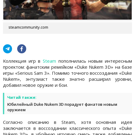
steamcommunity.com
Коллекция игр в
Steam
пополнилась новым интересным
проектом: фанатским ремейком «Duke Nukem 3D» на базе
игры «Serious Sam 3». Помимо точного воссоздания «Duke
Nukem», энтузиаст также знатно расширил уровни,
добавил новое оружие и бои.
Читай также:
Юбилейный Duke Nukem 3D порадует фанатов новым
оружием
Согласно описанию в Steam, хотя основная идея
заключается в воссоздании классического опыта «Duke
Nukem 3D», в убойную игровую смесь также добавлены