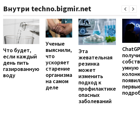
Внутри techno.bigmir.net
Ученые
ChatG
выяснили,
Что будет,
Эта
получ
что
если каждый
жевательная
собст
ускоряет
день пить
резинка
умную
старение
газированную
может
колонк
организма
воду
изменить
появил
на самом
подход к
первы
деле
профилактике
подро
опасных
заболеваний