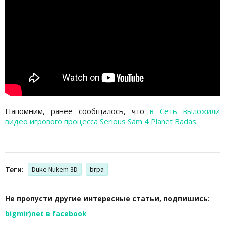
Напомним, ранее сообщалось, что
в Сеть выложили
видео игрового процесса Serious Sam 4 Planet Badas
.
Теги:
Duke Nukem 3D
bгра
Не пропусти другие интересные статьи, подпишись:
bigmir)net в facebook