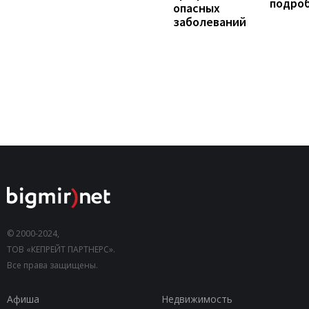
подро
опасных
заболеваний
© 2000-2024,
ТОВ «КЕПРЕЙТ ПАРТНЕРС».
Все права защищены.
Афиша
Недвижимость