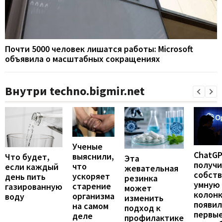
Почти 5000 человек лишатся работы: Microsoft
объявила о масштабных сокращениях
Внутри techno.bigmir.net
Ученые
ChatG
выяснили,
Что будет,
Эта
получ
что
если каждый
жевательная
собст
ускоряет
день пить
резинка
умную
старение
газированную
может
колонк
организма
воду
изменить
появил
на самом
подход к
первы
деле
профилактике