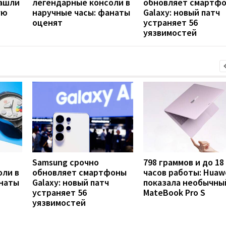
нашли
легендарные консоли в
обновляет смартф
ую
наручные часы: фанаты
Galaxy: новый патч
оценят
устраняет 56
уязвимостей
Samsung срочно
798 граммов и до 18
оли в
обновляет смартфоны
часов работы: Huaw
анаты
Galaxy: новый патч
показала необычны
устраняет 56
MateBook Pro S
уязвимостей