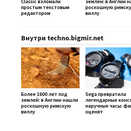
Classic взломали
землей: в Англии 
простым текстовым
роскошную римск
редактором
виллу
Внутри techno.bigmir.net
Более 1600 лет под
Sega превратила
землей: в Англии нашли
легендарные конс
роскошную римскую
наручные часы: ф
виллу
оценят