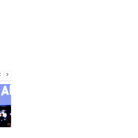
798 граммов и до 18
Huawei обновила