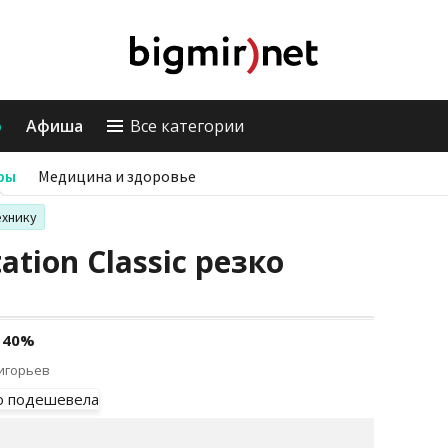
о
Афиша
Все категории
ры
Медицина и здоровье
ехнику
ation Classic резко
 40%
ригорьев