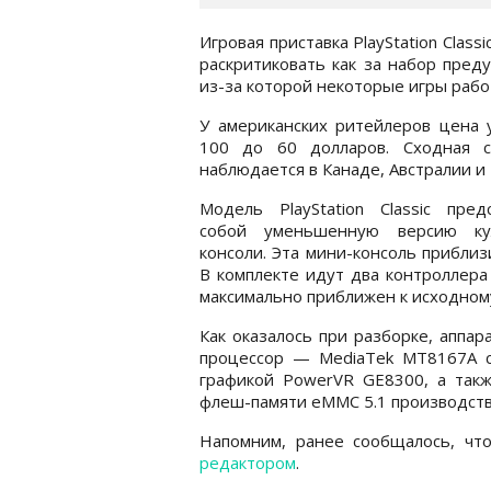
Игровая приставка PlayStation Class
раскритиковать как за набор преду
из-за которой некоторые игры рабо
У американских ритейлеров цена 
100 до 60 долларов. Сходная с
наблюдается в Канаде, Австралии и 
Модель PlayStation Classic пред
собой уменьшенную версию ку
консоли. Эта мини-консоль приблиз
В комплекте идут два контроллера
максимально приближен к исходном
Как оказалось при разборке, аппа
процессор — MediaTek MT8167A с
графикой PowerVR GE8300, а так
флеш-памяти eMMC 5.1 производств
Напомним, ранее сообщалось, ч
редактором
.