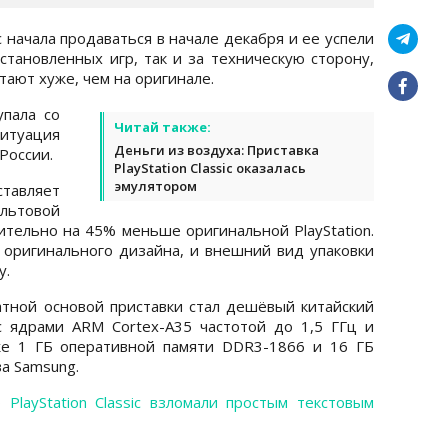
ic начала продаваться в начале декабря и ее успели
становленных игр, так и за техническую сторону,
тают хуже, чем на оригинале.
упала со
Читай также:
итуация
Деньги из воздуха: Приставка
России.
PlayStation Classic оказалась
эмулятором
ставляет
льтовой
ительно на 45% меньше оригинальной PlayStation.
 оригинального дизайна, и внешний вид упаковки
у.
ратной основой приставки стал дешёвый китайский
 ядрами ARM Cortex-A35 частотой до 1,5 ГГц и
же 1 ГБ оперативной памяти DDR3-1866 и 16 ГБ
а Samsung.
то
PlayStation Classic взломали простым текстовым