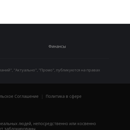
40 долларов
Финансы
аний", "Актуально", "Промо", публикуются на правах
льское Соглашение
|
Политика в сфере
реальных людей, непосредственно или косвенно
ут заблокированы.