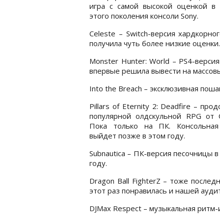
игра с самой высокой оценкой в 
этого поколения консоли Sony.
Celeste – Switch-версия хардкорн
получила чуть более низкие оценки.
Monster Hunter: World – PS4-верси
впервые решила вывести на массовы
Into the Breach – эксклюзивная пошаг
Pillars of Eternity 2: Deadfire – пр
популярной олдскульной RPG от O
Пока только на ПК. Консольная
выйдет позже в этом году.
Subnautica – ПК-версия песочницы в
году.
Dragon Ball FighterZ – тоже после
этот раз понравилась и нашей ауди
DJMax Respect – музыкальная ритм-и