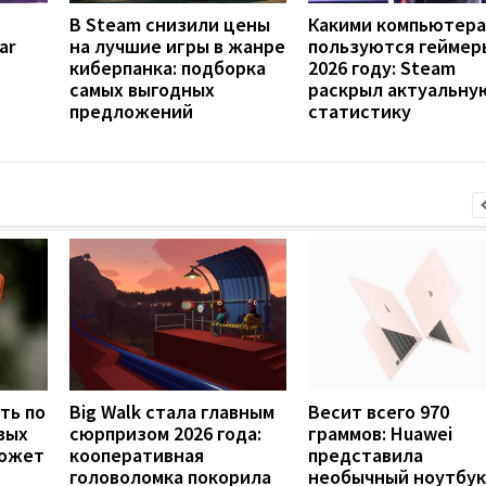
В Steam снизили цены
Какими компьютер
ar
на лучшие игры в жанре
пользуются геймер
киберпанка: подборка
2026 году: Steam
самых выгодных
раскрыл актуальну
предложений
статистику
ть по
Big Walk стала главным
Весит всего 970
вых
сюрпризом 2026 года:
граммов: Huawei
может
кооперативная
представила
головоломка покорила
необычный ноутбук