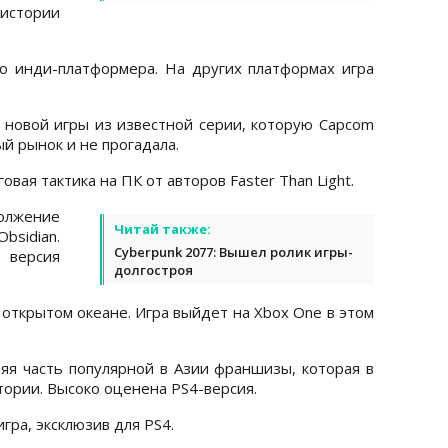
истории
ого инди-платформера. На других платформах игра
я новой игры из известной серии, которую Capcom
й рынок и не прогадала.
овая тактика на ПК от авторов Faster Than Light.
одолжение
Читай также:
bsidian.
Cyberpunk 2077: Вышел ролик игры-
 версия
долгостроя
 открытом океане. Игра выйдет на Xbox One в этом
дняя часть популярной в Азии франшизы, которая в
тории. Высоко оценена PS4-версия.
гра, эксклюзив для PS4.