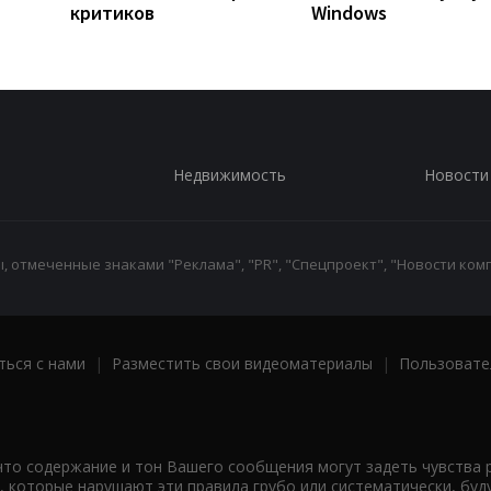
критиков
Windows
Недвижимость
Новости
 отмеченные знаками "Реклама", "PR", "Спецпроект", "Новости комп
ться с нами
|
Разместить свои видеоматериалы
|
Пользовате
что содержание и тон Вашего сообщения могут задеть чувства 
 которые нарушают эти правила грубо или систематически, буд