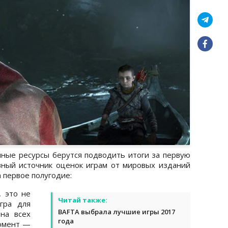
ные ресурсы берутся подводить итоги за первую
авный источник оценок играм от мировых изданий
за первое полугодие:
, это не
Читай также:
гра для
BAFTA выбрала лучшие игры 2017
на всех
года
момент —