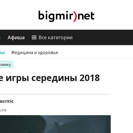
о
Афиша
Все категории
ры
Медицина и здоровье
ехнику
 игры середины 2018
critic
рьев