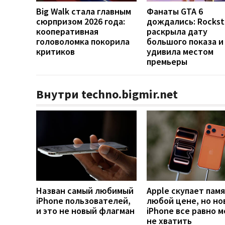
Big Walk стала главным
Фанаты GTA 6
сюрпризом 2026 года:
дождались: Rockst
кооперативная
раскрыла дату
головоломка покорила
большого показа и
критиков
удивила местом
премьеры
Внутри techno.bigmir.net
Назван самый любимый
Apple скупает памя
iPhone пользователей,
любой цене, но но
и это не новый флагман
iPhone все равно 
не хватить