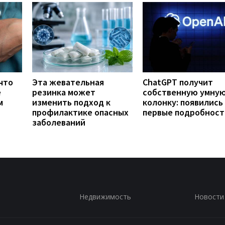
что
Эта жевательная
ChatGPT получит
е
резинка может
собственную умну
м
изменить подход к
колонку: появились
профилактике опасных
первые подробност
заболеваний
Недвижимость
Новости