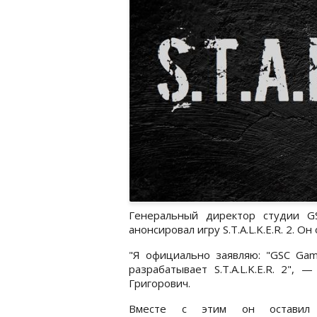
Генеральный директор студии G
анонсировал игру S.T.A.L.K.E.R. 2. 
"Я официально заявляю: "GSC Gam
разрабатывает S.T.A.L.K.E.R. 2", —
Григорович.
Вместе с этим он оставил 