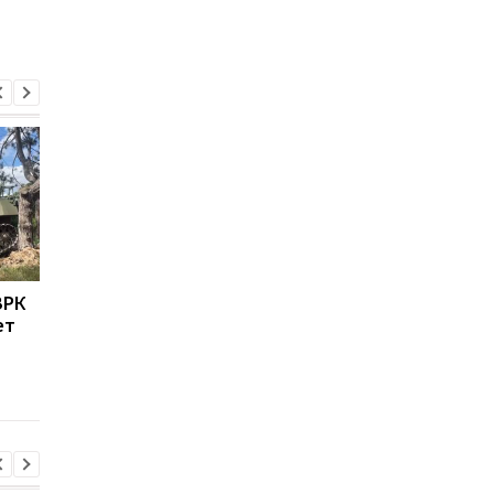
ЗРК
Военные США указали
Пусковые Нептуна
ет
на главное
модернизировали д
преимущество Украины
новой ракеты-дрона
в современной войне
что известно об Arei