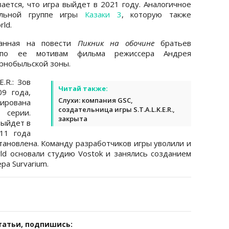
вается, что игра выйдет в 2021 году. Аналогичное
альной группе игры
Казаки 3
, которую также
ld.
ованная на повести
Пикник на обочине
братьев
 по ее мотивам фильма режиссера Андрея
рнобыльской зоны.
.R.: Зов
Читай также:
9 года,
Слухи: компания GSC,
сирована
создательница игры S.T.A.L.K.E.R.,
ерии.
закрыта
 выйдет в
11 года
тановлена. Команду разработчиков игры уволили и
d основали студию Vostok и занялись созданием
ра Survarium.
татьи, подпишись: