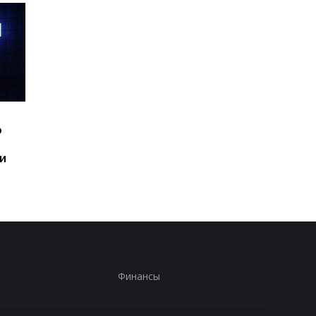
Шесть смартфонов за
Назван самый люби
ю
год: Nothing готовит
iPhone пользователе
самый масштабный
и это не новый флаг
и
запуск в своей истории
Финансы