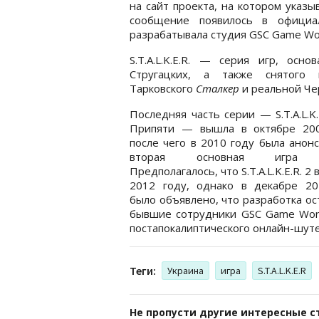
на сайт проекта, на котором указы
сообщение появилось в офици
разрабатывала студия GSC Game Wor
S.T.A.L.K.E.R. — серия игр, осн
Стругацких, а также снятого
Тарковского
Сталкер
и реальной Че
Последняя часть серии — S.T.A.L.K.E
Припяти — вышла в октябре 200
после чего в 2010 году была анон
вторая основная игра с
Предполагалось, что S.T.A.L.K.E.R. 2
2012 году, однако в декабре 20
было объявлено, что разработка ос
бывшие сотрудники GSC Game Worl
постапокалиптического онлайн-шуте
Теги:
Украина
игра
S.T.A.L.K.E.R
Не пропусти другие интересные с