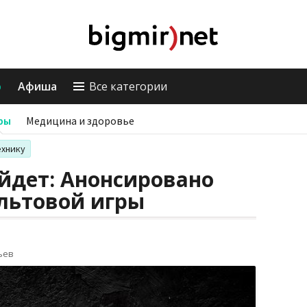
о
Афиша
Все категории
ры
Медицина и здоровье
ехнику
выйдет: Анонсировано
льтовой игры
ьев