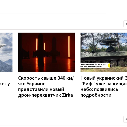
Скорость свыше 340 км/
Новый украинский 
кету
ч: в Украине
"Риф" уже защища
представили новый
небо: появились
дрон-перехватчик Zirka
подробности